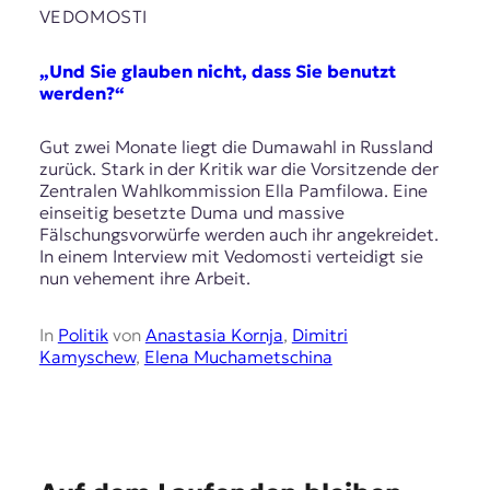
E
VEDOMOSTI
K
„Und Sie glauben nicht, dass Sie benutzt
O
werden?“
D
Gut zwei Monate liegt die Dumawahl in Russland
E
zurück. Stark in der Kritik war die Vorsitzende der
Zentralen Wahlkommission Ella Pamfilowa. Eine
R
einseitig besetzte Duma und massive
Fälschungsvorwürfe werden auch ihr angekreidet.
In einem Interview mit Vedomosti verteidigt sie
W
nun vehement ihre Arbeit.
i
s
In
Politik
von
Anastasia Kornja
,
Dimitri
s
Kamyschew
,
Elena Muchametschina
e
n
,
J
o
u