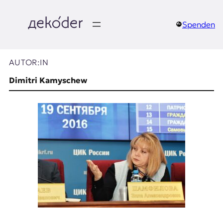
Zum
Inhalt
springen
Spenden
д
e
AUTOR:IN
k
Dimitri Kamyschew
o
d
e
r
|
D