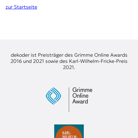
t
zur Startseite
e
n
z
z
u
O
s
t
dekoder ist Preisträger des Grimme Online Awards
e
2016 und 2021 sowie des Karl-Wilhelm-Fricke-Preis
u
2021.
r
o
p
a
.