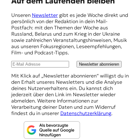
E
Auf dem Laufenden bleiben
r
n
m
a
Unseren
Newsletter
gibt es jede Woche direkt und
p
l
persönlich von der Redaktion in dein Mail-
i
f
Postfach: mit den Themen der Woche aus
s
Russland, Belarus und zum Krieg in der Ukraine
e
m
sowie zahlreichen Veranstaltungshinweisen, Musik
u
h
aus unseren Fokusregionen, Leseempfehlungen,
s
Film- und Podcast-Tipps.
l
u
n
u
Newsletter abonnieren
d
n
Mit Klick auf „Newsletter abonnieren“ willigst du in
M
den Erhalt unseres Newsletters und die Analyse
e
g
deines Nutzerverhaltens ein. Du kannst dich
d
e
jederzeit über den Link im Newsletter wieder
i
abmelden. Weitere Informationen zur
e
n
Verarbeitung deiner Daten und zum Widerruf
n
findest du in unserer
Datenschutzerklärung
.
k
o
m
p
e