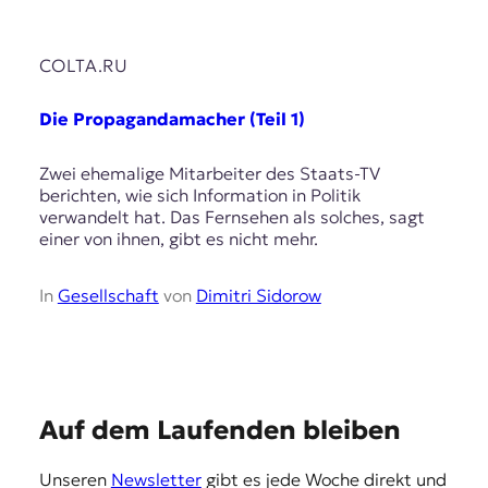
E
K
COLTA.RU
O
Die Propagandamacher (Teil 1)
D
E
Zwei ehemalige Mitarbeiter des Staats-TV
berichten, wie sich Information in Politik
R
verwandelt hat. Das Fernsehen als solches, sagt
einer von ihnen, gibt es nicht mehr.
W
In
Gesellschaft
von
Dimitri Sidorow
i
s
s
e
n
,
E
Auf dem Laufenden bleiben
J
o
m
u
Unseren
Newsletter
gibt es jede Woche direkt und