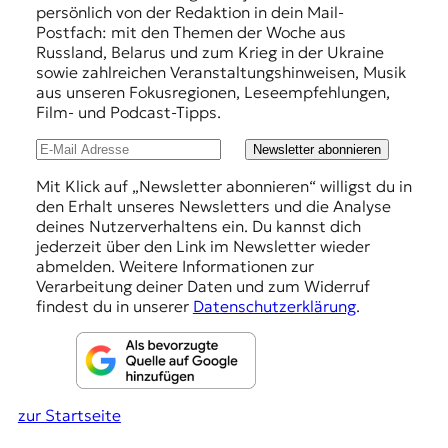
p
r
persönlich von der Redaktion in dein Mail-
n
f
Postfach: mit den Themen der Woche aus
a
Russland, Belarus und zum Krieg in der Ukraine
e
l
sowie zahlreichen Veranstaltungshinweisen, Musik
i
h
aus unseren Fokusregionen, Leseempfehlungen,
s
Film- und Podcast-Tipps.
l
m
u
u
Newsletter abonnieren
s
n
u
Mit Klick auf „Newsletter abonnieren“ willigst du in
n
den Erhalt unseres Newsletters und die Analyse
g
d
deines Nutzerverhaltens ein. Du kannst dich
e
M
jederzeit über den Link im Newsletter wieder
e
abmelden. Weitere Informationen zur
n
d
Verarbeitung deiner Daten und zum Widerruf
i
findest du in unserer
Datenschutzerklärung
.
e
n
k
o
m
zur Startseite
p
e