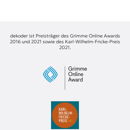
t
e
n
z
z
u
dekoder ist Preisträger des Grimme Online Awards
O
2016 und 2021 sowie des Karl-Wilhelm-Fricke-Preis
s
2021.
t
e
u
r
o
p
a
.