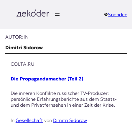
Zum
Inhalt
springen
Spenden
д
e
AUTOR:IN
k
Dimitri Sidorow
o
COLTA.RU
d
Die Propagandamacher (Teil 2)
e
Die inneren Konflikte russischer TV-Producer:
r
persönliche Erfahrungsberichte aus dem Staats-
und dem Privatfernsehen in einer Zeit der Krise.
|
D
In
Gesellschaft
von
Dimitri Sidorow