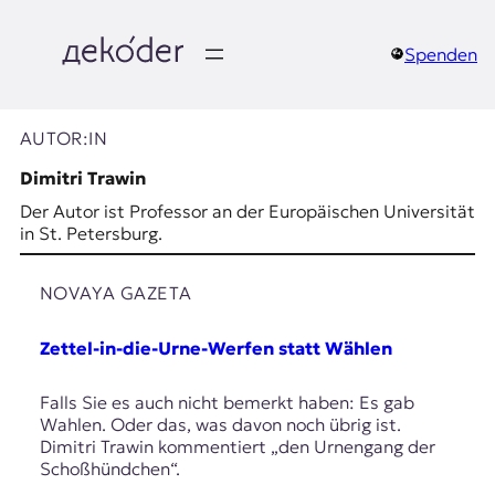
Zum
Inhalt
springen
Spenden
д
e
AUTOR:IN
k
Dimitri Trawin
Der Autor ist Professor an der Europäischen Universität
o
in St. Petersburg.
d
NOVAYA GAZETA
e
Zettel-in-die-Urne-Werfen statt Wählen
r
|
Falls Sie es auch nicht bemerkt haben: Es gab
Wahlen. Oder das, was davon noch übrig ist.
D
Dimitri Trawin kommentiert „den Urnengang der
Schoßhündchen“.