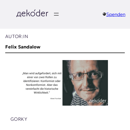
Zum
Inhalt
springen
Spenden
д
e
AUTOR:IN
k
Felix Sandalow
o
d
e
r
|
D
GORKY