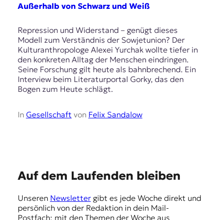
E
Außerhalb von Schwarz und Weiß
K
Repression und Widerstand – genügt dieses
O
Modell zum Verständnis der Sowjetunion? Der
Kulturanthropologe Alexei Yurchak wollte tiefer in
D
den konkreten Alltag der Menschen eindringen.
Seine Forschung gilt heute als bahnbrechend. Ein
E
Interview beim Literaturportal Gorky, das den
Bogen zum Heute schlägt.
R
In
Gesellschaft
von
Felix Sandalow
W
i
s
s
e
E
n
Auf dem Laufenden bleiben
,
m
J
Unseren
Newsletter
gibt es jede Woche direkt und
p
o
persönlich von der Redaktion in dein Mail-
u
f
Postfach: mit den Themen der Woche aus