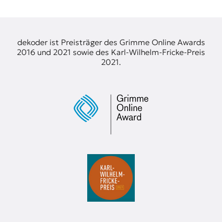
t
e
n
z
dekoder ist Preisträger des Grimme Online Awards
z
2016 und 2021 sowie des Karl-Wilhelm-Fricke-Preis
u
2021.
O
s
t
e
u
r
o
p
a
.