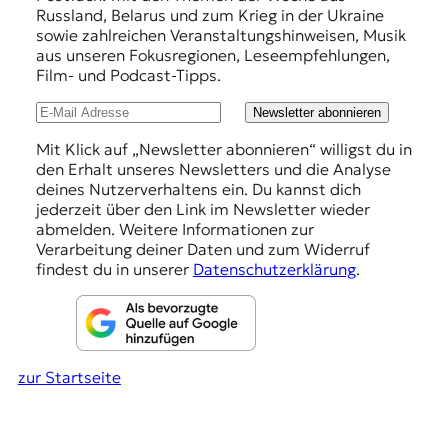
r
Russland, Belarus und zum Krieg in der Ukraine
e
n
sowie zahlreichen Veranstaltungshinweisen, Musik
a
h
aus unseren Fokusregionen, Leseempfehlungen,
l
Film- und Podcast-Tipps.
l
i
s
u
Newsletter abonnieren
m
n
u
Mit Klick auf „Newsletter abonnieren“ willigst du in
s
den Erhalt unseres Newsletters und die Analyse
g
u
deines Nutzerverhaltens ein. Du kannst dich
e
n
jederzeit über den Link im Newsletter wieder
d
abmelden. Weitere Informationen zur
n
M
Verarbeitung deiner Daten und zum Widerruf
e
findest du in unserer
Datenschutzerklärung
.
d
i
e
n
k
zur Startseite
o
m
p
e