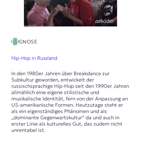
E
K
O
D
GNOSE
E
Hip-Hop in Russland
R
In den 1980er Jahren über Breakdance zur
W
Subkultur geworden, entwickelt der
i
russischsprachige Hip-Hop seit den 1990er Jahren
s
allmählich eine eigene stilistische und
s
musikalische Identität, fern von der Anpassung an
e
US-amerikanische Formen. Heutzutage steht er
n
als ein eigenständiges Phänomen und als
,
„dominante Gegenwartskultur“ da und auch in
J
erster Linie als kulturelles Gut, das zudem nicht
o
unrentabel ist.
u