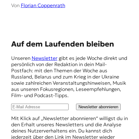
r
Von
Florian Coppenrath
n
a
l
i
s
m
E
Auf dem Laufenden bleiben
u
s
m
u
Unseren
Newsletter
gibt es jede Woche direkt und
p
n
persönlich von der Redaktion in dein Mail-
d
f
Postfach: mit den Themen der Woche aus
M
Russland, Belarus und zum Krieg in der Ukraine
e
e
sowie zahlreichen Veranstaltungshinweisen, Musik
d
h
aus unseren Fokusregionen, Leseempfehlungen,
i
Film- und Podcast-Tipps.
l
e
n
u
Newsletter abonnieren
k
n
Mit Klick auf „Newsletter abonnieren“ willigst du in
o
den Erhalt unseres Newsletters und die Analyse
m
g
deines Nutzerverhaltens ein. Du kannst dich
p
e
jederzeit über den Link im Newsletter wieder
e