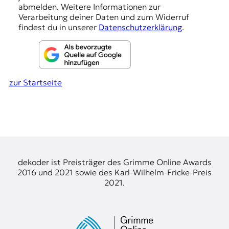
abmelden. Weitere Informationen zur
t
n
Verarbeitung deiner Daten und zum Widerruf
e
findest du in unserer
Datenschutzerklärung
.
n
z
z
u
O
s
zur Startseite
t
e
u
r
o
p
a
.
dekoder ist Preisträger des Grimme Online Awards
2016 und 2021 sowie des Karl-Wilhelm-Fricke-Preis
2021.