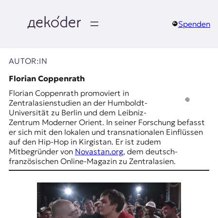
Zum
Inhalt
springen
Spenden
д
e
AUTOR:IN
k
Florian Coppenrath
Florian Coppenrath promoviert in
o
Zentralasienstudien an der Humboldt-
Universität zu Berlin und dem Leibniz-
d
Zentrum Moderner Orient. In seiner Forschung befasst
er sich mit den lokalen und transnationalen Einflüssen
e
auf den Hip-Hop in Kirgistan. Er ist zudem
Mitbegründer von
Novastan.org
, dem deutsch-
r
französischen Online-Magazin zu Zentralasien.
|
D