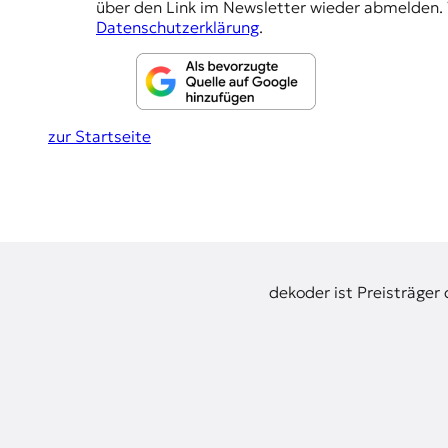
über den Link im Newsletter wieder abmelden. 
t
l
Datenschutzerklärung
.
e
u
n
z
n
z
g
u
zur Startseite
O
e
s
n
t
e
u
r
o
p
dekoder ist Preisträger
a
.