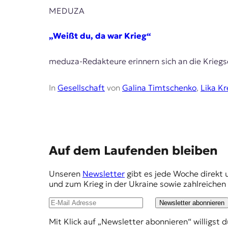
r
MEDUZA
n
a
l
„Weißt du, da war Krieg“
i
s
meduza-Redakteure erinnern sich an die Kriegse
m
u
s
In
Gesellschaft
von
Galina Timtschenko
,
Lika K
u
n
d
M
e
d
E
Auf dem Laufenden bleiben
i
m
e
Unseren
Newsletter
gibt es jede Woche direkt 
n
p
und zum Krieg in der Ukraine sowie zahlreiche
k
f
o
Newsletter abonnieren
m
e
p
Mit Klick auf „Newsletter abonnieren“ willigst 
h
e