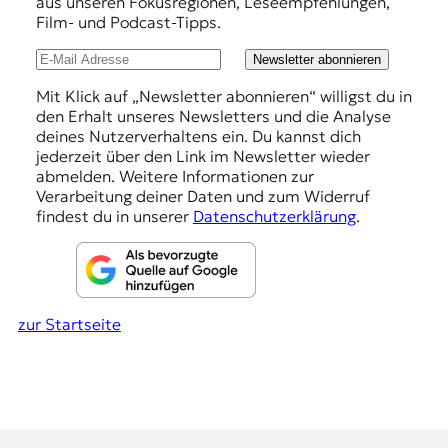
h
aus unseren Fokusregionen, Leseempfehlungen,
t
Film- und Podcast-Tipps.
l
e
n
u
Newsletter abonnieren
z
n
Mit Klick auf „Newsletter abonnieren“ willigst du in
z
den Erhalt unseres Newsletters und die Analyse
u
g
deines Nutzerverhaltens ein. Du kannst dich
O
e
jederzeit über den Link im Newsletter wieder
s
abmelden. Weitere Informationen zur
t
n
Verarbeitung deiner Daten und zum Widerruf
e
findest du in unserer
Datenschutzerklärung
.
u
r
o
p
a
.
zur Startseite