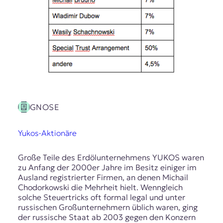
E
K
O
D
E
R
GNOSE
W
Yukos-Aktionäre
i
s
s
Große Teile des Erdölunternehmens YUKOS waren
e
zu Anfang der 2000er Jahre im Besitz einiger im
n
Ausland registrierter Firmen, an denen Michail
,
Chodorkowski die Mehrheit hielt. Wenngleich
J
solche Steuertricks oft formal legal und unter
o
russischen Großunternehmern üblich waren, ging
u
der russische Staat ab 2003 gegen den Konzern