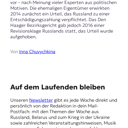
r
vor – nach Meinung vieler Experten aus politischen
n
Motiven. Die ehemaligen Eigentümer erwirkten
a
2014 zunächst ein Urteil, das Russland zu einer
l
Entschädigungszahlung verpflichtet. Das Den
i
Haager Bezirksgericht gab jedoch 2016 einer
s
Revisionsklage Russlands statt, das Urteil wurde
m
aufgehoben.
u
s
Von
Inna Chuvychkina
u
n
d
M
e
d
E
Auf dem Laufenden bleiben
i
e
m
n
Unseren
Newsletter
gibt es jede Woche direkt und
p
k
persönlich von der Redaktion in dein Mail-
o
f
Postfach: mit den Themen der Woche aus
m
Russland, Belarus und zum Krieg in der Ukraine
e
p
sowie zahlreichen Veranstaltungshinweisen, Musik
e