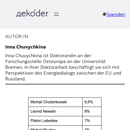
Zum
Inhalt
springen
Spenden
д
e
AUTOR:IN
k
Inna Chuvychkina
Inna Chuvychkina ist Doktorandin an der
o
Forschungsstelle Osteuropa an der Universität
Bremen. In ihrer Doktorarbeit beschäftigt sie sich mit
d
Perspektiven des Energiedialogs zwischen der EU und
Russland.
e
r
|
D