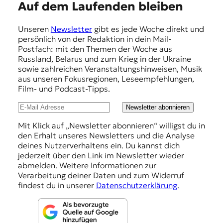
r
E
Auf dem Laufenden bleiben
n
m
a
Unseren
Newsletter
gibt es jede Woche direkt und
l
p
persönlich von der Redaktion in dein Mail-
i
f
Postfach: mit den Themen der Woche aus
s
Russland, Belarus und zum Krieg in der Ukraine
m
e
sowie zahlreichen Veranstaltungshinweisen, Musik
u
h
aus unseren Fokusregionen, Leseempfehlungen,
s
Film- und Podcast-Tipps.
u
l
n
u
Newsletter abonnieren
d
M
n
Mit Klick auf „Newsletter abonnieren“ willigst du in
e
den Erhalt unseres Newsletters und die Analyse
g
d
deines Nutzerverhaltens ein. Du kannst dich
i
e
jederzeit über den Link im Newsletter wieder
e
abmelden. Weitere Informationen zur
n
n
Verarbeitung deiner Daten und zum Widerruf
k
findest du in unserer
Datenschutzerklärung
.
o
m
p
e