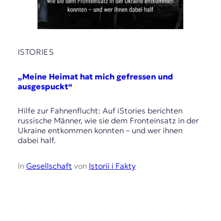
E
K
O
ISTORIES
D
E
„Meine Heimat hat mich gefressen und
ausgespuckt“
R
Hilfe zur Fahnenflucht: Auf iStories berichten
russische Männer, wie sie dem Fronteinsatz in der
W
Ukraine entkommen konnten – und wer ihnen
i
dabei half.
s
s
e
In
Gesellschaft
von
Istorii i Fakty
n
,
J
o
u