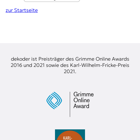
t
zur Startseite
e
n
z
z
u
O
s
t
dekoder ist Preisträger des Grimme Online Awards
e
2016 und 2021 sowie des Karl-Wilhelm-Fricke-Preis
u
2021.
r
o
p
a
.