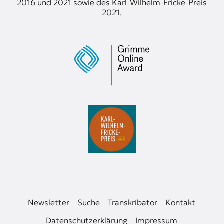
2016 und 2021 sowie des Karl-Wilhelm-Fricke-Preis
t
2021.
e
n
z
z
u
O
s
t
e
u
r
o
p
a
.
Newsletter
Suche
Transkribator
Kontakt
Datenschutzerklärung
Impressum