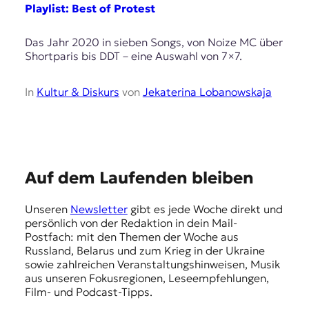
E
Playlist: Best of Protest
K
Das Jahr 2020 in sieben Songs, von Noize MC über
O
Shortparis bis DDT – eine Auswahl von 7×7.
D
In
Kultur & Diskurs
von
Jekaterina Lobanowskaja
E
R
E
W
Auf dem Laufenden bleiben
i
m
s
Unseren
Newsletter
gibt es jede Woche direkt und
p
s
persönlich von der Redaktion in dein Mail-
e
f
Postfach: mit den Themen der Woche aus
n
Russland, Belarus und zum Krieg in der Ukraine
e
,
sowie zahlreichen Veranstaltungshinweisen, Musik
J
h
aus unseren Fokusregionen, Leseempfehlungen,
o
Film- und Podcast-Tipps.
l
u