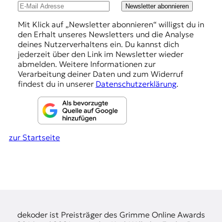
r
u
Newsletter abonnieren
n
n
a
Mit Klick auf „Newsletter abonnieren“ willigst du in
l
den Erhalt unseres Newsletters und die Analyse
g
i
deines Nutzerverhaltens ein. Du kannst dich
e
s
jederzeit über den Link im Newsletter wieder
m
abmelden. Weitere Informationen zur
n
u
Verarbeitung deiner Daten und zum Widerruf
s
findest du in unserer
Datenschutzerklärung
.
u
n
d
M
e
zur Startseite
d
i
e
n
k
o
m
p
dekoder ist Preisträger des Grimme Online Awards
e