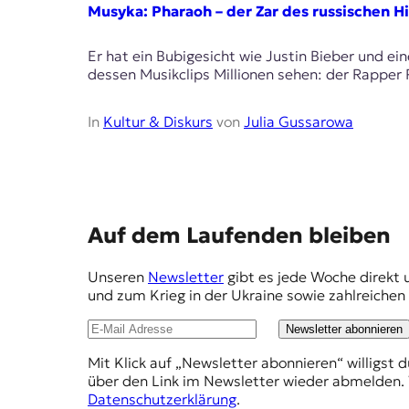
E
Musyka: Pharaoh – der Zar des russischen H
K
Er hat ein Bubigesicht wie Justin Bieber und ei
O
dessen Musikclips Millionen sehen: der Rapper 
D
In
Kultur & Diskurs
von
Julia Gussarowa
E
R
E
W
Auf dem Laufenden bleiben
i
m
s
Unseren
Newsletter
gibt es jede Woche direkt 
p
s
und zum Krieg in der Ukraine sowie zahlreiche
e
f
n
Newsletter abonnieren
e
,
J
Mit Klick auf „Newsletter abonnieren“ willigst 
h
o
über den Link im Newsletter wieder abmelden. 
l
u
Datenschutzerklärung
.