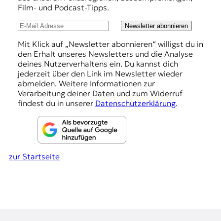
r
Film- und Podcast-Tipps.
l
n
a
u
Newsletter abonnieren
l
n
i
Mit Klick auf „Newsletter abonnieren“ willigst du in
s
den Erhalt unseres Newsletters und die Analyse
g
m
deines Nutzerverhaltens ein. Du kannst dich
e
u
jederzeit über den Link im Newsletter wieder
s
abmelden. Weitere Informationen zur
n
u
Verarbeitung deiner Daten und zum Widerruf
n
findest du in unserer
Datenschutzerklärung
.
d
M
e
d
i
zur Startseite
e
n
k
o
m
p
e