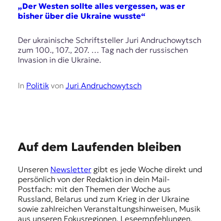
E
„Der Westen sollte alles vergessen, was er
K
bisher über die Ukraine wusste“
O
Der ukrainische Schriftsteller Juri Andruchowytsch
zum 100., 107., 207. … Tag nach der russischen
D
Invasion in die Ukraine.
E
In
Politik
von
Juri Andruchowytsch
R
W
i
E
s
Auf dem Laufenden bleiben
s
m
e
Unseren
Newsletter
gibt es jede Woche direkt und
p
n
persönlich von der Redaktion in dein Mail-
,
f
Postfach: mit den Themen der Woche aus
J
Russland, Belarus und zum Krieg in der Ukraine
e
o
sowie zahlreichen Veranstaltungshinweisen, Musik
u
h
aus unseren Fokusregionen, Leseempfehlungen,