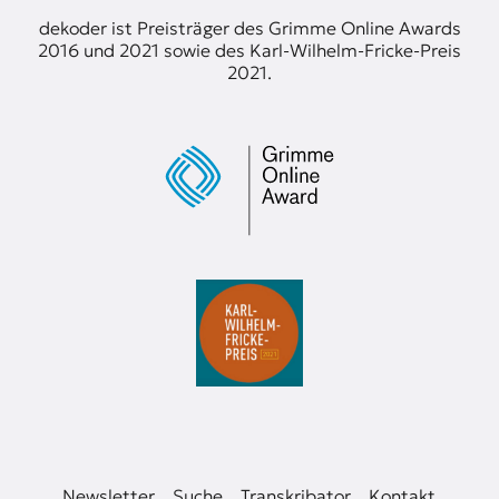
t
dekoder ist Preisträger des Grimme Online Awards
e
2016 und 2021 sowie des Karl-Wilhelm-Fricke-Preis
n
2021.
z
z
u
O
s
t
e
u
r
o
p
a
.
Newsletter
Suche
Transkribator
Kontakt