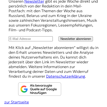
Unseren
Newsletter
gibt es jede Woche direkt und
p
t
persönlich von der Redaktion in dein Mail-
e
f
Postfach: mit den Themen der Woche aus
n
Russland, Belarus und zum Krieg in der Ukraine
e
z
sowie zahlreichen Veranstaltungshinweisen, Musik
z
h
aus unseren Fokusregionen, Leseempfehlungen,
u
Film- und Podcast-Tipps.
l
O
s
u
Newsletter abonnieren
t
n
e
Mit Klick auf „Newsletter abonnieren“ willigst du in
u
den Erhalt unseres Newsletters und die Analyse
g
r
deines Nutzerverhaltens ein. Du kannst dich
e
o
jederzeit über den Link im Newsletter wieder
p
abmelden. Weitere Informationen zur
n
a
Verarbeitung deiner Daten und zum Widerruf
.
findest du in unserer
Datenschutzerklärung
.
zur Startseite