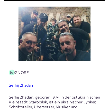
E
K
O
D
E
R
W
i
s
GNOSE
s
e
Serhij Zhadan
n
,
J
Serhij Zhadan, geboren 1974 in der ostukrainischen
o
Kleinstadt Starobilsk, ist ein ukrainischer Lyriker,
u
Schriftsteller, Übersetzer, Musiker und