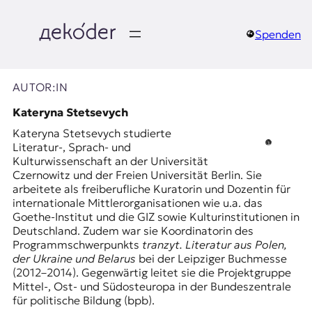
Zum
Inhalt
springen
Spenden
д
e
AUTOR:IN
k
Kateryna Stetsevych
Kateryna Stetsevych studierte
o
Literatur-, Sprach- und
Kulturwissenschaft an der Universität
d
Czernowitz und der Freien Universität Berlin. Sie
arbeitete als freiberufliche Kuratorin und Dozentin für
e
internationale Mittlerorganisationen wie u.a. das
Goethe-Institut und die GIZ sowie Kulturinstitutionen in
r
Deutschland. Zudem war sie Koordinatorin des
Programmschwerpunkts
tranzyt. Literatur aus Polen,
|
der Ukraine und Belarus
bei der Leipziger Buchmesse
(2012–2014). Gegenwärtig leitet sie die Projektgruppe
D
Mittel-, Ost- und Südosteuropa in der Bundeszentrale
für politische Bildung (bpb).