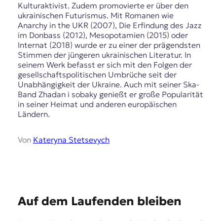
r
Kulturaktivist. Zudem promovierte er über den
n
ukrainischen Futurismus. Mit Romanen wie
a
Anarchy in the UKR (2007), Die Erfindung des Jazz
l
im Donbass (2012), Mesopotamien (2015) oder
i
Internat (2018) wurde er zu einer der prägendsten
s
Stimmen der jüngeren ukrainischen Literatur. In
m
seinem Werk befasst er sich mit den Folgen der
u
gesellschaftspolitischen Umbrüche seit der
s
Unabhängigkeit der Ukraine. Auch mit seiner Ska-
u
Band Zhadan i sobaky genießt er große Popularität
n
in seiner Heimat und anderen europäischen
d
Ländern.
M
e
Von
Kateryna Stetsevych
d
i
e
n
k
o
E
Auf dem Laufenden bleiben
m
p
m
e