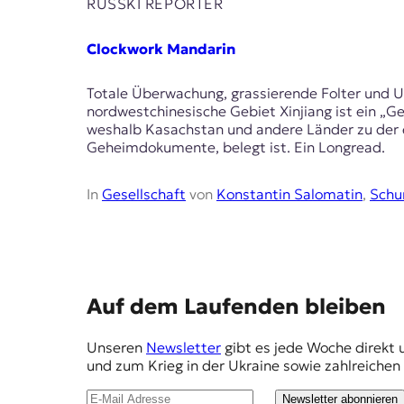
E
RUSSKI REPORTER
K
Clockwork Mandarin
O
Totale Überwachung, grassierende Folter und Um
D
nordwestchinesische Gebiet Xinjiang ist ein „Ge
weshalb Kasachstan und andere Länder zu der en
E
Geheimdokumente, belegt ist. Ein Longread.
R
In
Gesellschaft
von
Konstantin Salomatin
,
Schu
W
i
s
s
e
E
Auf dem Laufenden bleiben
n
m
,
Unseren
Newsletter
gibt es jede Woche direkt 
J
p
und zum Krieg in der Ukraine sowie zahlreiche
o
f
u
Newsletter abonnieren