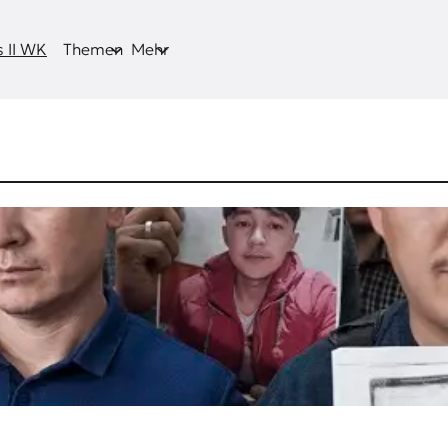
 II WK
Themen
Mehr