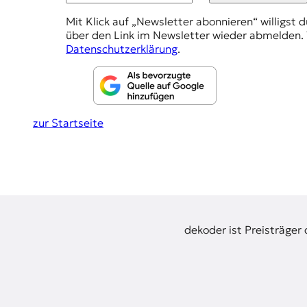
r
e
n
Mit Klick auf „Newsletter abonnieren“ willigst 
h
a
über den Link im Newsletter wieder abmelden. 
l
l
Datenschutzerklärung
.
i
u
s
m
n
u
g
s
zur Startseite
u
e
n
n
d
M
e
d
i
e
dekoder ist Preisträger
n
k
o
m
p
e