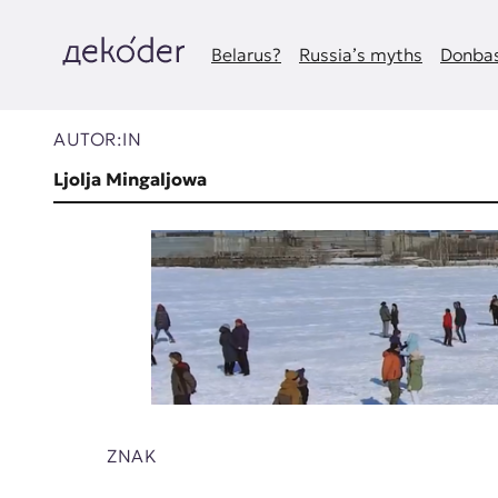
Zum
Inhalt
springen
Belarus?
Russia’s myths
Donbas
д
e
AUTOR:IN
k
Ljolja Mingaljowa
o
d
e
r
|
D
ZNAK