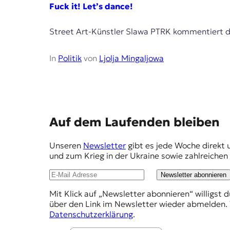
E
Fuck it! Let’s dance!
K
Street Art-Künstler Slawa PTRK kommentiert di
O
D
In
Politik
von
Ljolja Mingaljowa
E
R
E
Auf dem Laufenden bleiben
W
m
i
Unseren
Newsletter
gibt es jede Woche direkt 
p
s
und zum Krieg in der Ukraine sowie zahlreiche
s
f
e
Newsletter abonnieren
e
n
,
Mit Klick auf „Newsletter abonnieren“ willigst 
h
J
über den Link im Newsletter wieder abmelden. 
l
o
Datenschutzerklärung
.
u
u