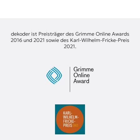
t
e
n
z
z
dekoder ist Preisträger des Grimme Online Awards
u
2016 und 2021 sowie des Karl-Wilhelm-Fricke-Preis
O
2021.
s
t
e
u
r
o
p
a
.