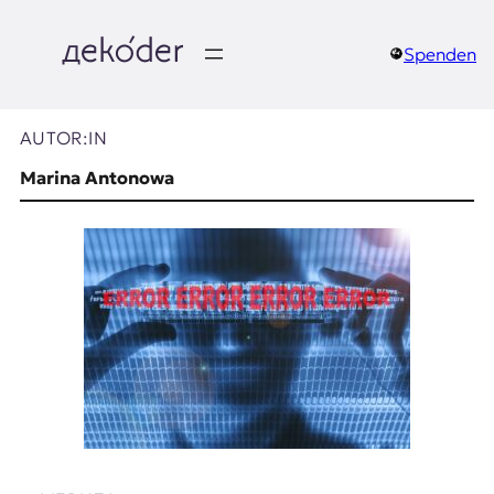
Zum
Inhalt
springen
Spenden
д
e
AUTOR:IN
k
Marina Antonowa
o
d
e
r
|
D