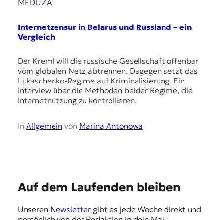
E
MEDUZA
K
Internetzensur in Belarus und Russland – ein
O
Vergleich
D
Der Kreml will die russische Gesellschaft offenbar
vom globalen Netz abtrennen. Dagegen setzt das
E
Lukaschenko-Regime auf Kriminalisierung. Ein
Interview über die Methoden beider Regime, die
R
Internetnutzung zu kontrollieren.
W
In
Allgemein
von
Marina Antonowa
i
s
s
e
n
,
E
Auf dem Laufenden bleiben
J
m
o
Unseren
Newsletter
gibt es jede Woche direkt und
u
p
persönlich von der Redaktion in dein Mail-