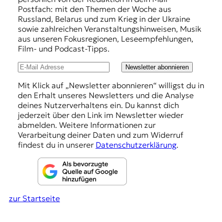
r
f
Postfach: mit den Themen der Woche aus
n
Russland, Belarus und zum Krieg in der Ukraine
a
e
sowie zahlreichen Veranstaltungshinweisen, Musik
l
h
aus unseren Fokusregionen, Leseempfehlungen,
i
Film- und Podcast-Tipps.
s
l
m
u
Newsletter abonnieren
u
s
n
Mit Klick auf „Newsletter abonnieren“ willigst du in
u
den Erhalt unseres Newsletters und die Analyse
g
n
deines Nutzerverhaltens ein. Du kannst dich
d
e
jederzeit über den Link im Newsletter wieder
M
abmelden. Weitere Informationen zur
n
e
Verarbeitung deiner Daten und zum Widerruf
d
findest du in unserer
Datenschutzerklärung
.
i
e
n
k
o
zur Startseite
m
p
e