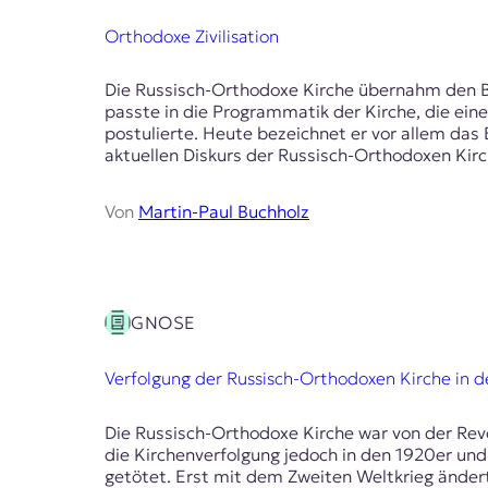
E
K
Orthodoxe Zivilisation
O
Die Russisch-Orthodoxe Kirche übernahm den Be
passte in die Programmatik der Kirche, die ein
D
postulierte. Heute bezeichnet er vor allem da
aktuellen Diskurs der Russisch-Orthodoxen Kirch
E
R
Von
Martin-Paul Buchholz
W
i
s
GNOSE
s
e
Verfolgung der Russisch-Orthodoxen Kirche in 
n
,
J
Die Russisch-Orthodoxe Kirche war von der Revo
o
die Kirchenverfolgung jedoch in den 1920er un
u
getötet. Erst mit dem Zweiten Weltkrieg änderte