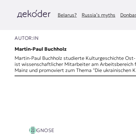
Zum
Inhalt
springen
Belarus?
Russia’s myths
Donbas
д
e
AUTOR:IN
k
Martin-Paul Buchholz
Martin-Paul Buchholz studierte Kulturgeschichte Ost-
o
ist wissenschaftlicher Mitarbeiter am Arbeitsbereich
Mainz und promoviert zum Thema "Die ukrainischen Ki
d
e
r
|
D
GNOSE