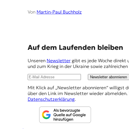
r
n
Von
Martin-Paul Buchholz
a
l
i
s
m
u
E
Auf dem Laufenden bleiben
s
u
m
n
Unseren
Newsletter
gibt es jede Woche direkt 
p
d
und zum Krieg in der Ukraine sowie zahlreiche
M
f
e
Newsletter abonnieren
e
d
Mit Klick auf „Newsletter abonnieren“ willigst 
i
h
über den Link im Newsletter wieder abmelden. 
e
l
Datenschutzerklärung
.
n
k
u
o
n
m
p
g
e