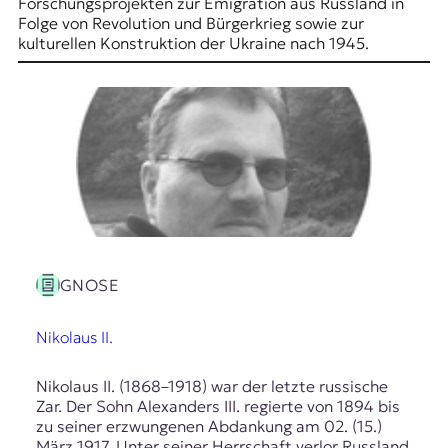
E
Forschungsprojekten zur Emigration aus Russland in
Folge von Revolution und Bürgerkrieg sowie zur
K
kulturellen Konstruktion der Ukraine nach 1945.
O
D
E
R
W
i
GNOSE
s
s
e
Nikolaus II.
n
,
Nikolaus II. (1868–1918) war der letzte russische
J
Zar. Der Sohn Alexanders III. regierte von 1894 bis
o
zu seiner erzwungenen Abdankung am 02. (15.)
u
März 1917. Unter seiner Herrschaft verlor Russland