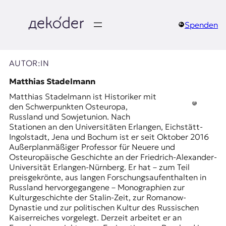
Zum
Inhalt
springen
Spenden
д
e
AUTOR:IN
k
Matthias Stadelmann
Matthias Stadelmann ist Historiker mit
o
den Schwerpunkten Osteuropa,
Russland und Sowjetunion. Nach
d
Stationen an den Universitäten Erlangen, Eichstätt-
Ingolstadt, Jena und Bochum ist er seit Oktober 2016
e
Außerplanmäßiger Professor für Neuere und
Osteuropäische Geschichte an der Friedrich-Alexander-
r
Universität Erlangen-Nürnberg. Er hat – zum Teil
preisgekrönte, aus langen Forschungsaufenthalten in
|
Russland hervorgegangene – Monographien zur
Kulturgeschichte der Stalin-Zeit, zur Romanow-
D
Dynastie und zur politischen Kultur des Russischen
Kaiserreiches vorgelegt. Derzeit arbeitet er an