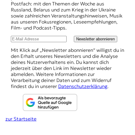
f
Postfach: mit den Themen der Woche aus
t
Russland, Belarus und zum Krieg in der Ukraine
e
e
sowie zahlreichen Veranstaltungshinweisen, Musik
n
h
aus unseren Fokusregionen, Leseempfehlungen,
z
Film- und Podcast-Tipps.
z
l
u
u
Newsletter abonnieren
O
s
n
Mit Klick auf „Newsletter abonnieren“ willigst du in
t
den Erhalt unseres Newsletters und die Analyse
g
e
deines Nutzerverhaltens ein. Du kannst dich
u
e
jederzeit über den Link im Newsletter wieder
r
abmelden. Weitere Informationen zur
n
o
Verarbeitung deiner Daten und zum Widerruf
p
findest du in unserer
Datenschutzerklärung
.
a
.
zur Startseite