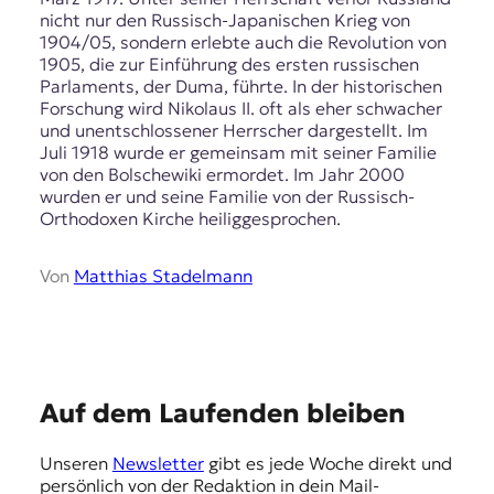
r
nicht nur den Russisch-Japanischen Krieg von
n
1904/05, sondern erlebte auch die Revolution von
a
1905, die zur Einführung des ersten russischen
l
Parlaments, der Duma, führte. In der historischen
i
Forschung wird Nikolaus II. oft als eher schwacher
s
und unentschlossener Herrscher dargestellt. Im
m
Juli 1918 wurde er gemeinsam mit seiner Familie
u
von den Bolschewiki ermordet. Im Jahr 2000
s
wurden er und seine Familie von der Russisch-
u
Orthodoxen Kirche heiliggesprochen.
n
d
M
Von
Matthias Stadelmann
e
d
i
e
n
k
E
Auf dem Laufenden bleiben
o
m
m
Unseren
Newsletter
gibt es jede Woche direkt und
p
p
persönlich von der Redaktion in dein Mail-
e