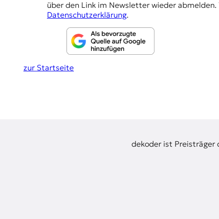
r
über den Link im Newsletter wieder abmelden. 
n
l
Datenschutzerklärung
.
a
u
l
i
n
s
g
m
zur Startseite
u
e
s
n
u
n
d
M
e
d
dekoder ist Preisträger
i
e
n
k
o
m
p
e