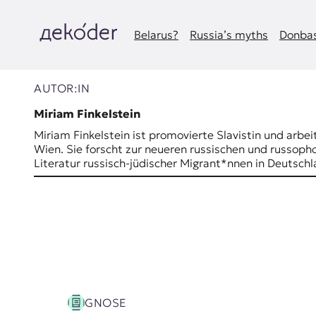
Zum
Inhalt
springen
Belarus?
Russia’s myths
Donbas
д
e
AUTOR:IN
k
Miriam Finkelstein
Miriam Finkelstein ist promovierte Slavistin und arbeit
o
Wien. Sie forscht zur neueren russischen und russophon
Literatur russisch-jüdischer Migrant*nnen in Deutsch
d
e
r
|
D
GNOSE