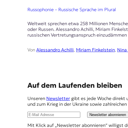
E
K
Russophonie – Russische Sprache im Plural
O
Weltweit sprechen etwa 258 Millionen Menschen 
oder Russen. Alessandro Achilli, Miriam Finkels
D
russischen Vertretungsanspruch einzudämmen 
E
Von
Alessandro Achilli
,
Miriam Finkelstein
,
Nina 
R
W
i
s
E
Auf dem Laufenden bleiben
s
m
e
Unseren
Newsletter
gibt es jede Woche direkt 
n
p
und zum Krieg in der Ukraine sowie zahlreiche
,
f
J
Newsletter abonnieren
o
e
u
Mit Klick auf „Newsletter abonnieren“ willigst 
h