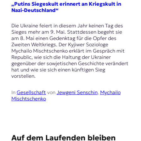
E
„Putins Siegeskult erinnert an Kriegskult in
K
Nazi-Deutschland“
O
Die Ukraine feiert in diesem Jahr keinen Tag des
Sieges mehr am 9. Mai. Stattdessen begeht sie
D
am 8. Mai einen Gedenktag für die Opfer des
Zweiten Weltkriegs. Der Kyjiwer Soziologe
E
Mychailo Mischtschenko erklärt im Gespräch mit
Republic, wie sich die Haltung der Ukrainer
R
gegenüber der sowjetischen Geschichte verändert
hat und wie sie sich einen künftigen Sieg
vorstellen.
W
i
s
In
Gesellschaft
von
Jewgeni Senschin
,
Mychailo
s
Mischtschenko
e
n
,
J
o
E
u
Auf dem Laufenden bleiben