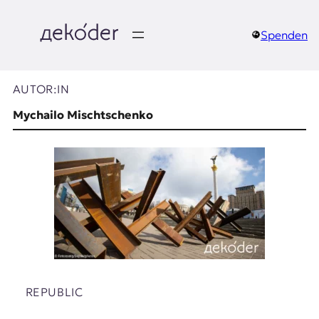
Zum
Inhalt
springen
Spenden
д
e
AUTOR:IN
k
Mychailo Mischtschenko
o
d
e
r
|
D
REPUBLIC