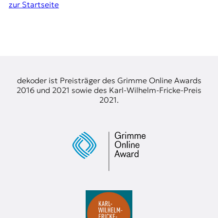
zur Startseite
t
e
n
z
z
u
O
s
dekoder ist Preisträger des Grimme Online Awards
t
2016 und 2021 sowie des Karl-Wilhelm-Fricke-Preis
e
2021.
u
r
o
p
a
.