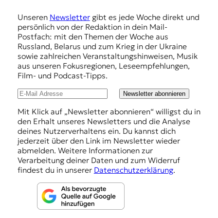
r
m
n
Unseren
Newsletter
gibt es jede Woche direkt und
p
a
persönlich von der Redaktion in dein Mail-
l
f
Postfach: mit den Themen der Woche aus
i
Russland, Belarus und zum Krieg in der Ukraine
e
s
sowie zahlreichen Veranstaltungshinweisen, Musik
m
h
aus unseren Fokusregionen, Leseempfehlungen,
u
Film- und Podcast-Tipps.
l
s
u
u
Newsletter abonnieren
n
n
d
Mit Klick auf „Newsletter abonnieren“ willigst du in
M
den Erhalt unseres Newsletters und die Analyse
g
e
deines Nutzerverhaltens ein. Du kannst dich
e
d
jederzeit über den Link im Newsletter wieder
i
abmelden. Weitere Informationen zur
n
e
Verarbeitung deiner Daten und zum Widerruf
n
findest du in unserer
Datenschutzerklärung
.
k
o
m
p
e