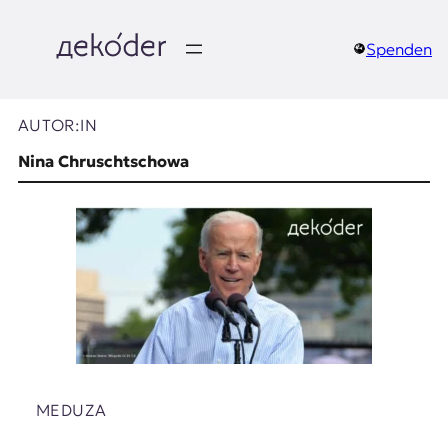
Zum
Inhalt
springen
Spenden
д
e
AUTOR:IN
k
Nina Chruschtschowa
o
d
e
r
|
D
MEDUZA