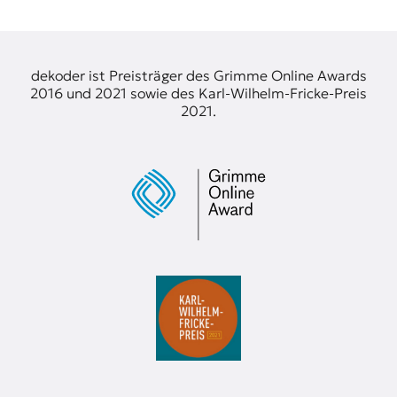
t
e
n
z
dekoder ist Preisträger des Grimme Online Awards
z
2016 und 2021 sowie des Karl-Wilhelm-Fricke-Preis
u
2021.
O
s
t
e
u
r
o
p
a
.