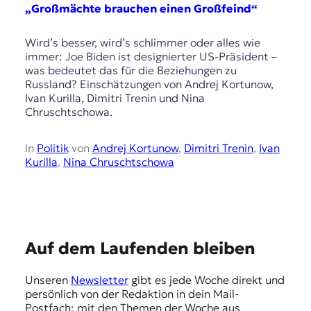
E
„Großmächte brauchen einen Großfeind“
K
Wird’s besser, wird’s schlimmer oder alles wie
O
immer: Joe Biden ist designierter US-Präsident –
was bedeutet das für die Beziehungen zu
D
Russland? Einschätzungen von Andrej Kortunow,
Ivan Kurilla, Dimitri Trenin und Nina
E
Chruschtschowa.
R
In
Politik
von
Andrej Kortunow
,
Dimitri Trenin
,
Ivan
Kurilla
,
Nina Chruschtschowa
W
i
s
s
e
E
n
Auf dem Laufenden bleiben
,
m
J
Unseren
Newsletter
gibt es jede Woche direkt und
p
o
persönlich von der Redaktion in dein Mail-
u
f
Postfach: mit den Themen der Woche aus