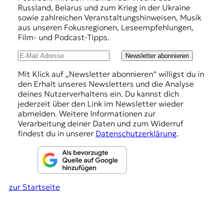
r
Russland, Belarus und zum Krieg in der Ukraine
e
n
sowie zahlreichen Veranstaltungshinweisen, Musik
a
h
aus unseren Fokusregionen, Leseempfehlungen,
l
Film- und Podcast-Tipps.
l
i
s
u
Newsletter abonnieren
m
n
u
Mit Klick auf „Newsletter abonnieren“ willigst du in
s
den Erhalt unseres Newsletters und die Analyse
g
u
deines Nutzerverhaltens ein. Du kannst dich
e
n
jederzeit über den Link im Newsletter wieder
d
abmelden. Weitere Informationen zur
n
M
Verarbeitung deiner Daten und zum Widerruf
e
findest du in unserer
Datenschutzerklärung
.
d
i
e
n
k
zur Startseite
o
m
p
e