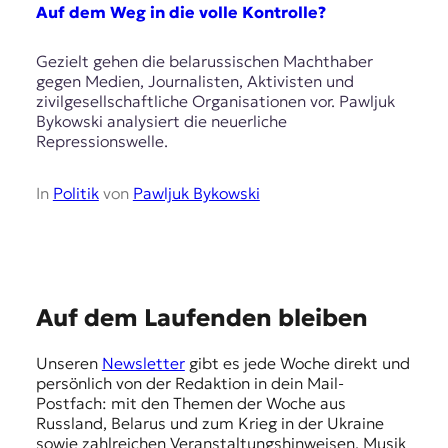
E
Auf dem Weg in die volle Kontrolle?
K
Gezielt gehen die belarussischen Machthaber
O
gegen Medien, Journalisten, Aktivisten und
zivilgesellschaftliche Organisationen vor. Pawljuk
D
Bykowski analysiert die neuerliche
Repressionswelle.
E
R
In
Politik
von
Pawljuk Bykowski
W
i
s
E
s
Auf dem Laufenden bleiben
e
m
n
Unseren
Newsletter
gibt es jede Woche direkt und
p
,
persönlich von der Redaktion in dein Mail-
J
f
Postfach: mit den Themen der Woche aus
o
Russland, Belarus und zum Krieg in der Ukraine
e
u
sowie zahlreichen Veranstaltungshinweisen, Musik