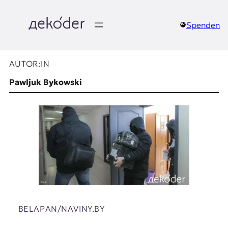
Zum
Inhalt
springen
Spenden
д
e
AUTOR:IN
k
Pawljuk Bykowski
o
d
e
r
|
D
BELAPAN/NAVINY.BY