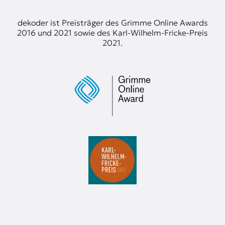
t
e
dekoder ist Preisträger des Grimme Online Awards
n
2016 und 2021 sowie des Karl-Wilhelm-Fricke-Preis
z
2021.
z
u
O
s
t
e
u
r
o
p
a
.