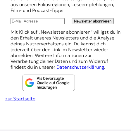
r
h
aus unseren Fokusregionen, Leseempfehlungen,
n
Film- und Podcast-Tipps.
l
a
l
u
Newsletter abonnieren
i
n
s
Mit Klick auf „Newsletter abonnieren“ willigst du in
m
den Erhalt unseres Newsletters und die Analyse
g
u
deines Nutzerverhaltens ein. Du kannst dich
e
s
jederzeit über den Link im Newsletter wieder
u
abmelden. Weitere Informationen zur
n
n
Verarbeitung deiner Daten und zum Widerruf
d
findest du in unserer
Datenschutzerklärung
.
M
e
d
i
e
zur Startseite
n
k
o
m
p
e