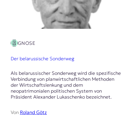
E
K
O
D
GNOSE
E
R
Der belarussische Sonderweg
Als belarussischer Sonderweg wird die spezifische
W
Verbindung von planwirtschaftlichen Methoden
i
der Wirtschaftslenkung und dem
s
neopatrimonialen politischen System von
s
Präsident Alexander Lukaschenko bezeichnet.
e
n
,
Von
Roland Götz
J
o
u