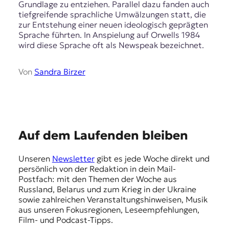
r
Grundlage zu entziehen. Parallel dazu fanden auch
n
tiefgreifende sprachliche Umwälzungen statt, die
a
zur Entstehung einer neuen ideologisch geprägten
l
Sprache führten. In Anspielung auf Orwells 1984
i
wird diese Sprache oft als Newspeak bezeichnet.
s
m
Von
Sandra Birzer
u
s
u
n
d
M
E
Auf dem Laufenden bleiben
e
d
m
i
Unseren
Newsletter
gibt es jede Woche direkt und
p
e
persönlich von der Redaktion in dein Mail-
n
f
Postfach: mit den Themen der Woche aus
k
Russland, Belarus und zum Krieg in der Ukraine
e
o
sowie zahlreichen Veranstaltungshinweisen, Musik
m
h
aus unseren Fokusregionen, Leseempfehlungen,
p
Film- und Podcast-Tipps.
l
e