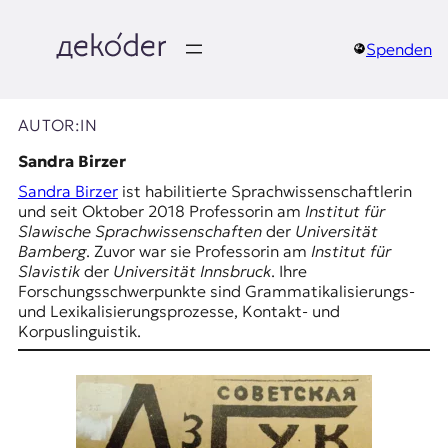
Zum
Inhalt
springen
Spenden
д
e
AUTOR:IN
k
Sandra Birzer
Sandra Birzer
ist habilitierte Sprachwissenschaftlerin
o
und seit Oktober 2018 Professorin am
Institut für
Slawische Sprachwissenschaften
der
Universität
d
Bamberg
. Zuvor war sie Professorin am
Institut für
Slavistik
der
Universität Innsbruck
. Ihre
e
Forschungsschwerpunkte sind Grammatikalisierungs-
und Lexikalisierungsprozesse, Kontakt- und
r
Korpuslinguistik.
|
D