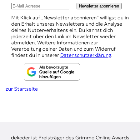
t
u
Newsletter abonnieren
e
n
Mit Klick auf „Newsletter abonnieren“ willigst du in
n
den Erhalt unseres Newsletters und die Analyse
z
g
deines Nutzerverhaltens ein. Du kannst dich
z
e
jederzeit über den Link im Newsletter wieder
u
abmelden. Weitere Informationen zur
O
n
Verarbeitung deiner Daten und zum Widerruf
s
findest du in unserer
Datenschutzerklärung
.
t
e
u
r
o
p
zur Startseite
a
.
dekoder ist Preisträger des Grimme Online Awards