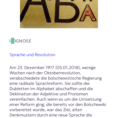
E
K
O
D
E
GNOSE
R
Sprache und Revolution
W
Am 23. Dezember 1917 (05.01.2018), wenige
i
Wochen nach der Oktoberrevolution,
s
verabschiedete die bolschewistische Regierung
s
eine radikale Sprachreform. Sie sollte die
e
Dubletten im Alphabet abschaffen und die
n
Deklination der Adjektive und Pronomen
,
vereinfachen. Auch wenn es um die Umsetzung
J
einer Reform ging, die bereits vor den Bolschewiki
o
vorbereitet wurde, war das Ziel, alten
u
Denkmustern durch eine neue Sprache die