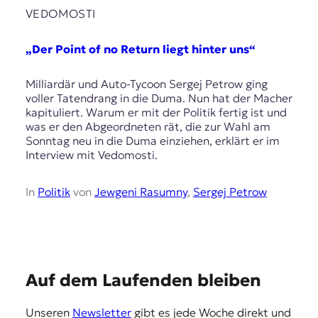
E
VEDOMOSTI
K
„Der Point of no Return liegt hinter uns“
O
D
Milliardär und Auto-Tycoon Sergej Petrow ging
voller Tatendrang in die Duma. Nun hat der Macher
E
kapituliert. Warum er mit der Politik fertig ist und
was er den Abgeordneten rät, die zur Wahl am
R
Sonntag neu in die Duma einziehen, erklärt er im
Interview mit Vedomosti.
W
In
Politik
von
Jewgeni Rasumny
,
Sergej Petrow
i
s
s
e
n
,
E
Auf dem Laufenden bleiben
J
o
m
u
Unseren
Newsletter
gibt es jede Woche direkt und