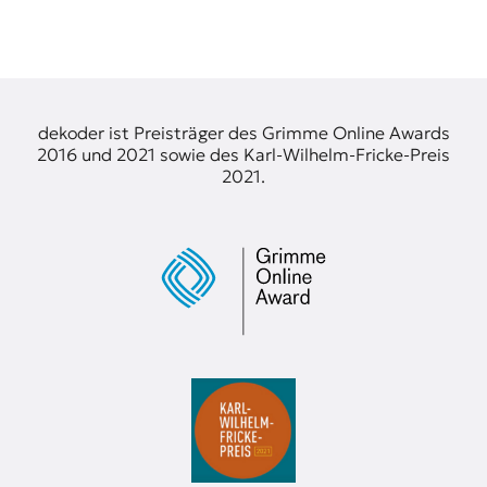
t
e
n
z
z
u
dekoder ist Preisträger des Grimme Online Awards
O
2016 und 2021 sowie des Karl-Wilhelm-Fricke-Preis
s
2021.
t
e
u
r
o
p
a
.