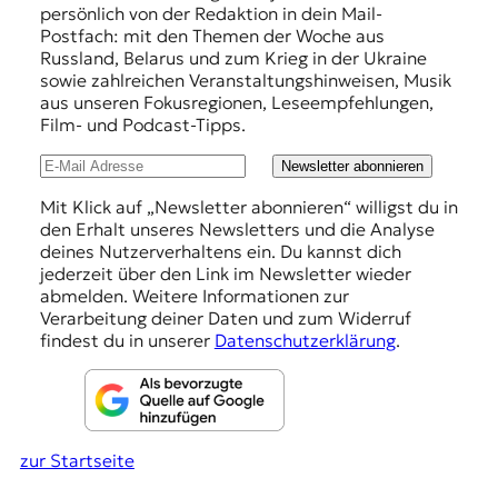
p
r
persönlich von der Redaktion in dein Mail-
n
f
Postfach: mit den Themen der Woche aus
a
Russland, Belarus und zum Krieg in der Ukraine
e
l
sowie zahlreichen Veranstaltungshinweisen, Musik
i
h
aus unseren Fokusregionen, Leseempfehlungen,
s
Film- und Podcast-Tipps.
l
m
u
u
Newsletter abonnieren
s
n
u
Mit Klick auf „Newsletter abonnieren“ willigst du in
n
den Erhalt unseres Newsletters und die Analyse
g
d
deines Nutzerverhaltens ein. Du kannst dich
e
M
jederzeit über den Link im Newsletter wieder
e
abmelden. Weitere Informationen zur
n
d
Verarbeitung deiner Daten und zum Widerruf
i
findest du in unserer
Datenschutzerklärung
.
e
n
k
o
m
zur Startseite
p
e