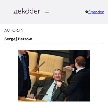
Zum
Inhalt
springen
Spenden
д
e
AUTOR:IN
k
Sergej Petrow
o
d
e
r
|
D