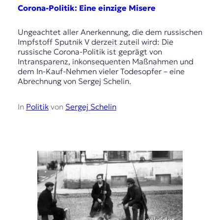
E
Corona-Politik: Eine einzige Misere
K
Ungeachtet aller Anerkennung, die dem russischen
O
Impfstoff Sputnik V derzeit zuteil wird: Die
russische Corona-Politik ist geprägt von
D
Intransparenz, inkonsequenten Maßnahmen und
dem In-Kauf-Nehmen vieler Todesopfer – eine
E
Abrechnung von Sergej Schelin.
R
In
Politik
von
Sergej Schelin
W
i
s
s
e
n
,
J
o
u