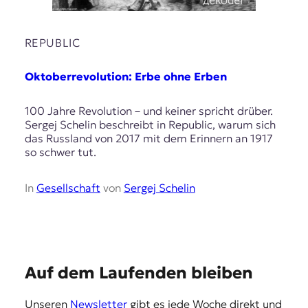
r
n
a
REPUBLIC
l
i
s
Oktoberrevolution: Erbe ohne Erben
m
u
100 Jahre Revolution – und keiner spricht drüber.
s
Sergej Schelin beschreibt in Republic, warum sich
u
das Russland von 2017 mit dem Erinnern an 1917
n
so schwer tut.
d
M
e
In
Gesellschaft
von
Sergej Schelin
d
i
e
n
k
o
E
Auf dem Laufenden bleiben
m
m
p
Unseren
Newsletter
gibt es jede Woche direkt und
e