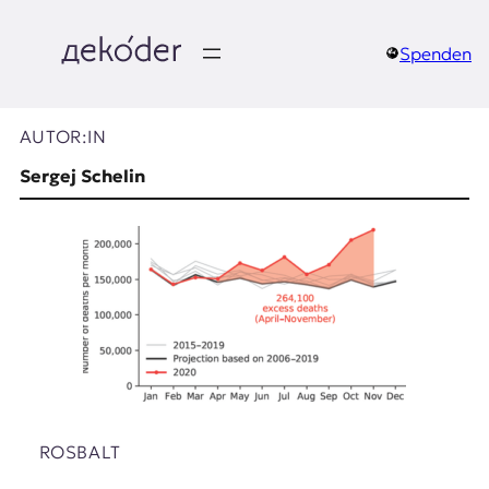
Zum
Inhalt
springen
Spenden
д
e
AUTOR:IN
k
Sergej Schelin
o
d
e
r
|
D
ROSBALT