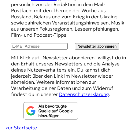
p
persönlich von der Redaktion in dein Mail-
t
f
Postfach: mit den Themen der Woche aus
e
Russland, Belarus und zum Krieg in der Ukraine
n
e
sowie zahlreichen Veranstaltungshinweisen, Musik
z
h
aus unseren Fokusregionen, Leseempfehlungen,
z
Film- und Podcast-Tipps.
u
l
O
u
Newsletter abonnieren
s
t
n
Mit Klick auf „Newsletter abonnieren“ willigst du in
e
den Erhalt unseres Newsletters und die Analyse
g
u
deines Nutzerverhaltens ein. Du kannst dich
r
e
jederzeit über den Link im Newsletter wieder
o
abmelden. Weitere Informationen zur
n
p
Verarbeitung deiner Daten und zum Widerruf
a
findest du in unserer
Datenschutzerklärung
.
.
zur Startseite