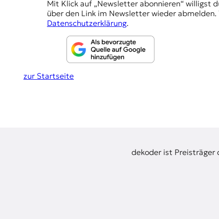
r
Mit Klick auf „Newsletter abonnieren“ willigst 
h
n
über den Link im Newsletter wieder abmelden. 
l
a
Datenschutzerklärung
.
l
u
i
n
s
m
g
u
zur Startseite
e
s
u
n
n
d
M
e
d
i
dekoder ist Preisträger
e
n
k
o
m
p
e