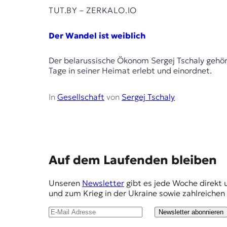
E
TUT.BY – ZERKALO.IO
K
Der Wandel ist weiblich
O
D
Der belarussische Ökonom Sergej Tschaly gehört
Tage in seiner Heimat erlebt und einordnet.
E
In
Gesellschaft
von
Sergej Tschaly
R
W
i
s
E
Auf dem Laufenden bleiben
s
e
m
n
Unseren
Newsletter
gibt es jede Woche direkt 
p
,
und zum Krieg in der Ukraine sowie zahlreiche
J
f
o
Newsletter abonnieren
e
u