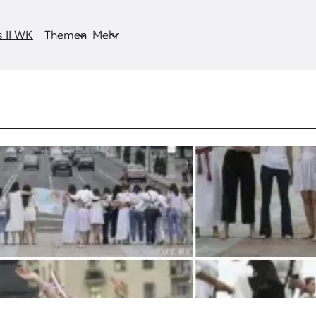
 II WK
Themen
Mehr