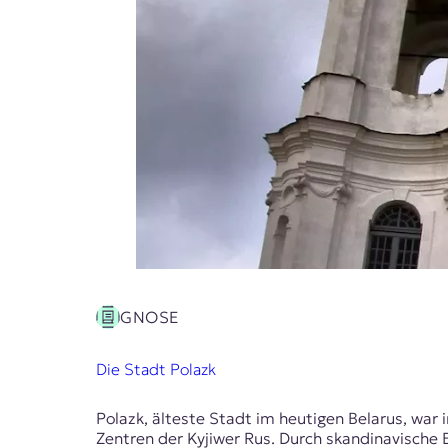
E
K
O
D
E
R
W
i
s
s
GNOSE
e
n
Die Stadt Polazk
,
J
o
Polazk, älteste Stadt im heutigen Belarus, war 
u
Zentren der Kyjiwer Rus. Durch skandinavische 