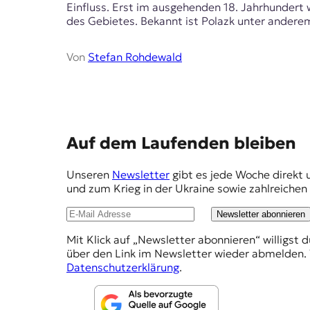
r
Einfluss. Erst im ausgehenden 18. Jahrhundert w
n
des Gebietes. Bekannt ist Polazk unter anderem
a
l
Von
Stefan Rohdewald
i
s
m
u
s
u
E
Auf dem Laufenden bleiben
n
d
m
M
Unseren
Newsletter
gibt es jede Woche direkt 
p
e
und zum Krieg in der Ukraine sowie zahlreiche
d
f
i
Newsletter abonnieren
e
e
n
Mit Klick auf „Newsletter abonnieren“ willigst 
h
k
über den Link im Newsletter wieder abmelden. 
l
o
Datenschutzerklärung
.
m
u
p
n
e