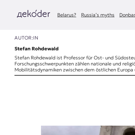
Zum
Inhalt
springen
Belarus?
Russia’s myths
Donbas
д
e
AUTOR:IN
k
Stefan Rohdewald
Stefan Rohdewald ist Professor für Ost- und Südoste
o
Forschungsschwerpunkten zählen nationale und religi
Mobilitätsdynamiken zwischen dem östlichen Euro
d
e
r
|
D