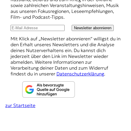
r
e
sowie zahlreichen Veranstaltungshinweisen, Musik
n
h
aus unseren Fokusregionen, Leseempfehlungen,
a
Film- und Podcast-Tipps.
l
l
i
u
Newsletter abonnieren
s
m
n
Mit Klick auf „Newsletter abonnieren“ willigst du in
u
den Erhalt unseres Newsletters und die Analyse
g
s
deines Nutzerverhaltens ein. Du kannst dich
u
e
jederzeit über den Link im Newsletter wieder
n
abmelden. Weitere Informationen zur
n
d
Verarbeitung deiner Daten und zum Widerruf
M
findest du in unserer
Datenschutzerklärung
.
e
d
i
e
n
zur Startseite
k
o
m
p
e