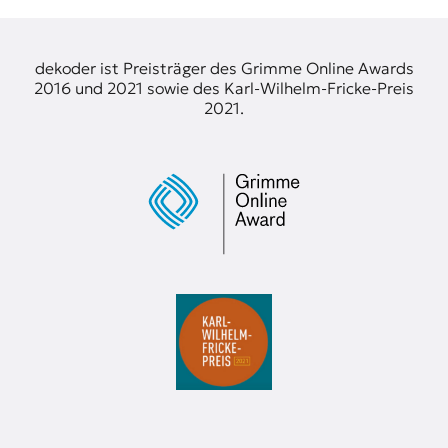
t
e
n
dekoder ist Preisträger des Grimme Online Awards
z
2016 und 2021 sowie des Karl-Wilhelm-Fricke-Preis
z
2021.
u
O
s
t
e
u
r
o
p
a
.