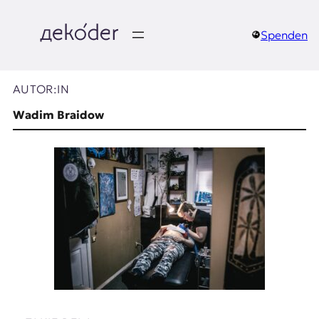
Zum
Inhalt
springen
Spenden
д
e
AUTOR:IN
k
Wadim Braidow
o
d
e
r
|
D