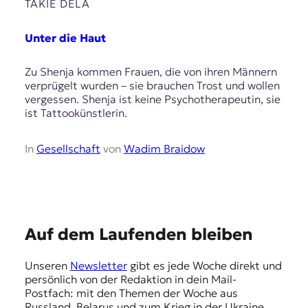
E
TAKIE DELA
K
Unter die Haut
O
Zu Shenja kommen Frauen, die von ihren Männern
D
verprügelt wurden – sie brauchen Trost und wollen
vergessen. Shenja ist keine Psychotherapeutin, sie
E
ist Tattookünstlerin.
R
In
Gesellschaft
von
Wadim Braidow
W
i
s
s
e
E
Auf dem Laufenden bleiben
n
m
,
Unseren
Newsletter
gibt es jede Woche direkt und
J
p
persönlich von der Redaktion in dein Mail-
o
f
Postfach: mit den Themen der Woche aus
u
Russland, Belarus und zum Krieg in der Ukraine