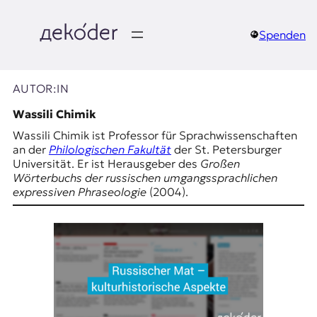
Zum
Inhalt
springen
Spenden
д
e
AUTOR:IN
k
Wassili Chimik
Wassili Chimik ist Professor für Sprachwissenschaften
o
an der
Philologischen Fakultät
der St. Petersburger
Universität. Er ist Herausgeber des
Großen
d
Wörterbuchs der russischen umgangssprachlichen
expressiven Phraseologie
(2004).
e
r
|
D