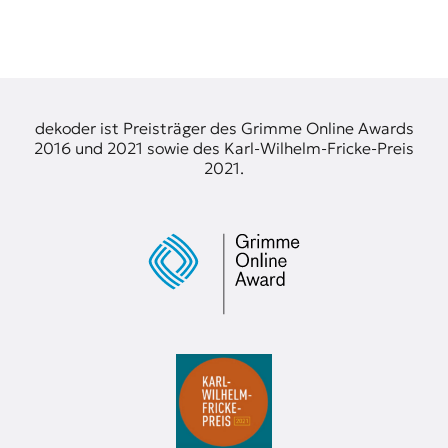
t
e
n
z
z
u
dekoder ist Preisträger des Grimme Online Awards
O
2016 und 2021 sowie des Karl-Wilhelm-Fricke-Preis
s
2021.
t
e
u
r
o
p
a
.