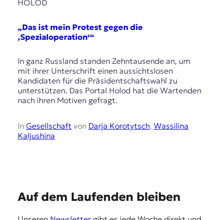
E
HOLOD
K
„Das ist mein Protest gegen die
O
‚Spezialoperation‘“
D
In ganz Russland standen Zehntausende an, um
mit ihrer Unterschrift einen aussichtslosen
E
Kandidaten für die Präsidentschaftswahl zu
unterstützen. Das Portal Holod hat die Wartenden
R
nach ihren Motiven gefragt.
W
In
Gesellschaft
von
Darja Korotytsch
,
Wassilina
i
Kaljushina
s
s
e
n
,
J
E
Auf dem Laufenden bleiben
o
m
u
Unseren
Newsletter
gibt es jede Woche direkt und