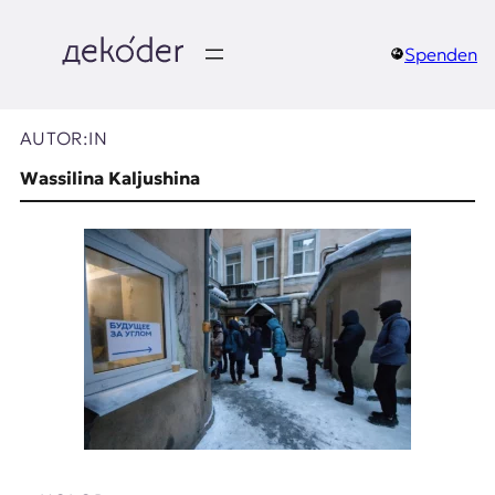
Zum
Inhalt
springen
Spenden
д
e
AUTOR:IN
k
Wassilina Kaljushina
o
d
e
r
|
D