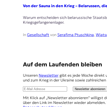
E
Von der Sauna in den Krieg – Belarussen, d
K
O
Warum entscheiden sich belarussische Staatsbür
Kriegsgefangenenlager.
D
In
Gesellschaft
von
Serafima Ptuschkina
,
Wjats
E
R
W
E
Auf dem Laufenden bleiben
i
s
m
s
Unseren
Newsletter
gibt es jede Woche direkt 
p
e
und zum Krieg in der Ukraine sowie zahlreiche
n
f
,
Newsletter abonnieren
e
J
Mit Klick auf „Newsletter abonnieren“ willigst 
o
h
über den Link im Newsletter wieder abmelden. 
u