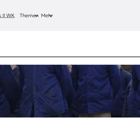
 II WK
Themen
Mehr