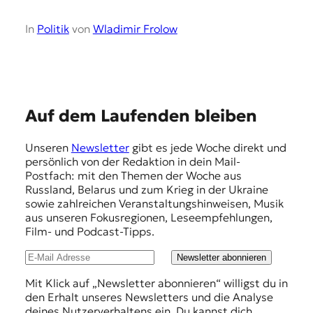
In
Politik
von
Wladimir Frolow
E
Auf dem Laufenden bleiben
m
Unseren
Newsletter
gibt es jede Woche direkt und
p
persönlich von der Redaktion in dein Mail-
f
Postfach: mit den Themen der Woche aus
Russland, Belarus und zum Krieg in der Ukraine
e
sowie zahlreichen Veranstaltungshinweisen, Musik
h
aus unseren Fokusregionen, Leseempfehlungen,
Film- und Podcast-Tipps.
l
u
Newsletter abonnieren
n
Mit Klick auf „Newsletter abonnieren“ willigst du in
den Erhalt unseres Newsletters und die Analyse
g
deines Nutzerverhaltens ein. Du kannst dich