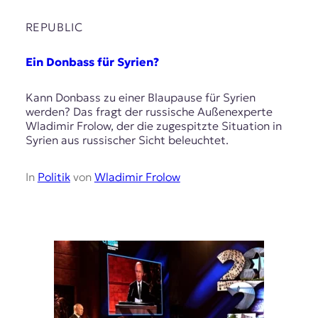
r
n
REPUBLIC
a
l
i
Ein Donbass für Syrien?
s
m
Kann Donbass zu einer Blaupause für Syrien
u
werden? Das fragt der russische Außenexperte
s
Wladimir Frolow, der die zugespitzte Situation in
u
Syrien aus russischer Sicht beleuchtet.
n
d
M
In
Politik
von
Wladimir Frolow
e
d
i
e
n
k
o
m
p
e