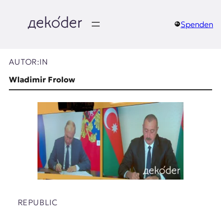
Zum
Inhalt
springen
Spenden
д
e
AUTOR:IN
k
Wladimir Frolow
o
d
e
r
|
D
REPUBLIC