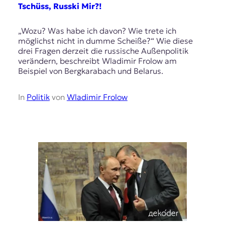
E
Tschüss, Russki Mir?!
K
„Wozu? Was habe ich davon? Wie trete ich
O
möglichst nicht in dumme Scheiße?“ Wie diese
drei Fragen derzeit die russische Außenpolitik
D
verändern, beschreibt Wladimir Frolow am
Beispiel von Bergkarabach und Belarus.
E
R
In
Politik
von
Wladimir Frolow
W
i
s
s
e
n
,
J
o
u