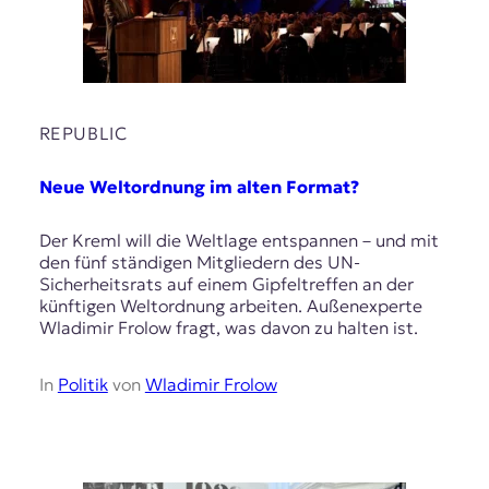
t
e
n
z
z
u
REPUBLIC
O
s
Neue Weltordnung im alten Format?
t
e
u
Der Kreml will die Weltlage entspannen – und mit
r
den fünf ständigen Mitgliedern des UN-
o
Sicherheitsrats auf einem Gipfeltreffen an der
p
künftigen Weltordnung arbeiten. Außenexperte
a
Wladimir Frolow fragt, was davon zu halten ist.
.
In
Politik
von
Wladimir Frolow