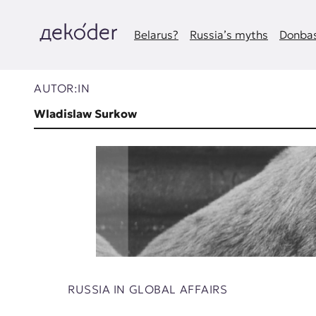
Zum
Inhalt
springen
Belarus?
Russia’s myths
Donbas
д
e
AUTOR:IN
k
Wladislaw Surkow
o
d
e
r
|
D
RUSSIA IN GLOBAL AFFAIRS