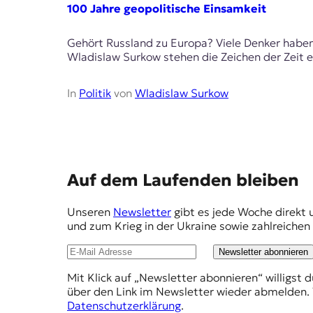
E
100 Jahre geopolitische Einsamkeit
K
Gehört Russland zu Europa? Viele Denker haben 
O
Wladislaw Surkow stehen die Zeichen der Zeit e
D
In
Politik
von
Wladislaw Surkow
E
R
E
W
Auf dem Laufenden bleiben
i
m
s
Unseren
Newsletter
gibt es jede Woche direkt 
p
s
und zum Krieg in der Ukraine sowie zahlreiche
e
f
n
Newsletter abonnieren
e
,
J
Mit Klick auf „Newsletter abonnieren“ willigst 
h
o
über den Link im Newsletter wieder abmelden. 
l
u
Datenschutzerklärung
.