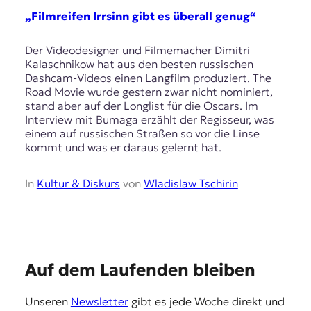
E
„Filmreifen Irrsinn gibt es überall genug“
K
O
Der Videodesigner und Filmemacher Dimitri
Kalaschnikow hat aus den besten russischen
D
Dashcam-Videos einen Langfilm produziert. The
Road Movie wurde gestern zwar nicht nominiert,
E
stand aber auf der Longlist für die Oscars. Im
Interview mit Bumaga erzählt der Regisseur, was
R
einem auf russischen Straßen so vor die Linse
kommt und was er daraus gelernt hat.
W
In
Kultur & Diskurs
von
Wladislaw Tschirin
i
s
s
e
n
,
E
Auf dem Laufenden bleiben
J
o
m
u
Unseren
Newsletter
gibt es jede Woche direkt und
p