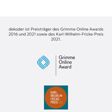
t
e
n
z
z
dekoder ist Preisträger des Grimme Online Awards
u
2016 und 2021 sowie des Karl-Wilhelm-Fricke-Preis
O
2021.
s
t
e
u
r
o
p
a
.