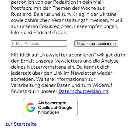
r
persönlich von der Redaktion in dein Mail-
n
f
Postfach: mit den Themen der Woche aus
a
Russland, Belarus und zum Krieg in der Ukraine
e
l
sowie zahlreichen Veranstaltungshinweisen, Musik
i
h
aus unseren Fokusregionen, Leseempfehlungen,
s
Film- und Podcast-Tipps.
l
m
u
u
Newsletter abonnieren
s
n
Mit Klick auf „Newsletter abonnieren“ willigst du in
u
den Erhalt unseres Newsletters und die Analyse
n
g
deines Nutzerverhaltens ein. Du kannst dich
d
e
jederzeit über den Link im Newsletter wieder
M
abmelden. Weitere Informationen zur
e
n
Verarbeitung deiner Daten und zum Widerruf
d
findest du in unserer
Datenschutzerklärung
.
i
e
n
k
o
m
zur Startseite
p
e