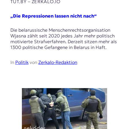
E
TUT.BY – ZERKALO.IO
K
„Die Repressionen lassen nicht nach“
O
Die belarussische Menschenrechtsorganisation
D
Wjasna zählt seit 2020 jedes Jahr mehr politisch
motivierte Strafverfahren. Derzeit sitzen mehr als
E
1300 politische Gefangene in Belarus in Haft.
R
In
Politik
von
Zerkalo-Redaktion
W
i
s
s
e
n
,
J
o
u