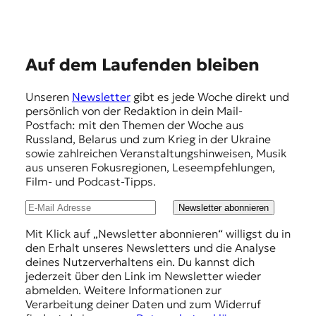
E
Auf dem Laufenden bleiben
m
Unseren
Newsletter
gibt es jede Woche direkt und
p
persönlich von der Redaktion in dein Mail-
f
Postfach: mit den Themen der Woche aus
Russland, Belarus und zum Krieg in der Ukraine
e
sowie zahlreichen Veranstaltungshinweisen, Musik
h
aus unseren Fokusregionen, Leseempfehlungen,
Film- und Podcast-Tipps.
l
u
Newsletter abonnieren
n
Mit Klick auf „Newsletter abonnieren“ willigst du in
den Erhalt unseres Newsletters und die Analyse
g
deines Nutzerverhaltens ein. Du kannst dich
e
jederzeit über den Link im Newsletter wieder
abmelden. Weitere Informationen zur
n
Verarbeitung deiner Daten und zum Widerruf