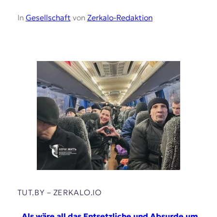
In
Gesellschaft
von
Zerkalo-Redaktion
TUT.BY – ZERKALO.IO
„Als wäre all das Entsetzliche und Absurde um