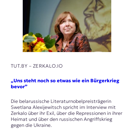
t
e
n
z
z
u
O
s
t
e
u
TUT.BY – ZERKALO.IO
r
o
„Uns steht noch so etwas wie ein Bürgerkrieg
p
bevor”
a
.
Die belarussische Literaturnobelpreisträgerin
Swetlana Alexijewitsch spricht im Interview mit
Zerkalo über ihr Exil, über die Repressionen in ihrer
Heimat und über den russischen Angriffskrieg
gegen die Ukraine.