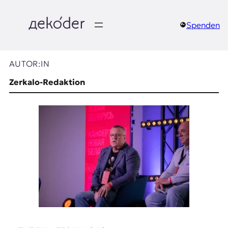
Zum
Inhalt
springen
Spenden
д
e
AUTOR:IN
k
Zerkalo-Redaktion
o
d
e
r
|
D