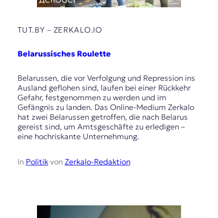
r
n
a
TUT.BY – ZERKALO.IO
l
i
s
Belarussisches Roulette
m
u
Belarussen, die vor Verfolgung und Repression ins
s
Ausland geflohen sind, laufen bei einer Rückkehr
u
Gefahr, festgenommen zu werden und im
n
Gefängnis zu landen. Das Online-Medium Zerkalo
d
hat zwei Belarussen getroffen, die nach Belarus
M
gereist sind, um Amtsgeschäfte zu erledigen –
e
eine hochriskante Unternehmung.
d
i
e
In
Politik
von
Zerkalo-Redaktion
n
k
o
m
p
e