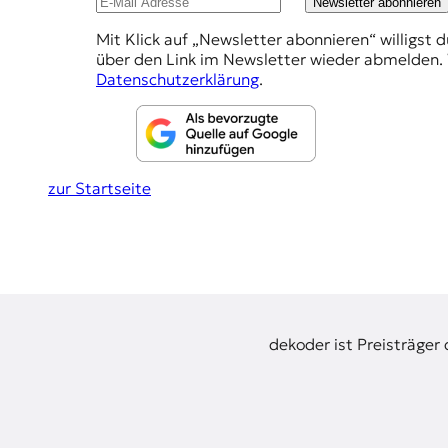
E
Newsletter abonnieren
e
K
Mit Klick auf „Newsletter abonnieren“ willigst 
h
über den Link im Newsletter wieder abmelden. 
O
l
Datenschutzerklärung
.
u
D
n
E
g
zur Startseite
R
e
n
W
i
s
s
e
dekoder ist Preisträger
n
,
J
o
u