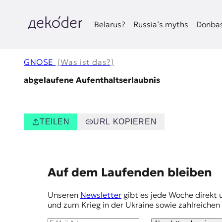
Zum
Inhalt
springen
Belarus?
Russia’s myths
Donbas
д
e
GNOSE
(Was ist das?)
k
abgelaufene Aufenthaltserlaubnis
o
d
TEILEN
URL KOPIEREN
e
r
E
Auf dem Laufenden bleiben
|
m
Unseren
Newsletter
gibt es jede Woche direkt 
D
p
und zum Krieg in der Ukraine sowie zahlreiche
f