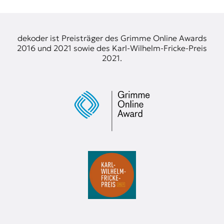
r
n
a
l
dekoder ist Preisträger des Grimme Online Awards
i
2016 und 2021 sowie des Karl-Wilhelm-Fricke-Preis
s
2021.
m
u
s
u
n
d
M
e
d
i
e
n
k
o
m
p
e