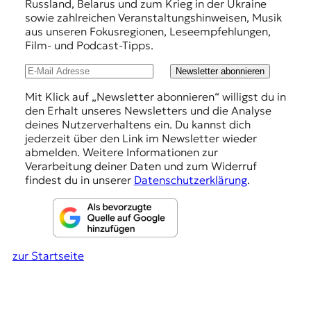
E
Russland, Belarus und zum Krieg in der Ukraine
e
sowie zahlreichen Veranstaltungshinweisen, Musik
K
h
aus unseren Fokusregionen, Leseempfehlungen,
Film- und Podcast-Tipps.
O
l
u
Newsletter abonnieren
D
n
Mit Klick auf „Newsletter abonnieren“ willigst du in
E
den Erhalt unseres Newsletters und die Analyse
g
deines Nutzerverhaltens ein. Du kannst dich
R
e
jederzeit über den Link im Newsletter wieder
abmelden. Weitere Informationen zur
n
Verarbeitung deiner Daten und zum Widerruf
W
findest du in unserer
Datenschutzerklärung
.
i
s
s
e
n
zur Startseite
,
J
o
u