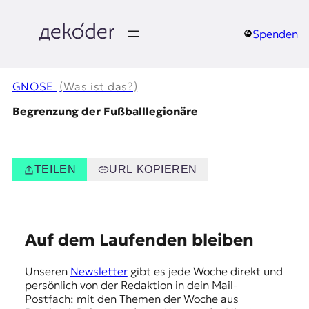
Zum
Inhalt
springen
Spenden
д
e
GNOSE
(Was ist das?)
k
Begrenzung der Fußballlegionäre
o
d
TEILEN
URL KOPIEREN
e
r
E
Auf dem Laufenden bleiben
|
m
Unseren
Newsletter
gibt es jede Woche direkt und
D
p
persönlich von der Redaktion in dein Mail-
f
Postfach: mit den Themen der Woche aus