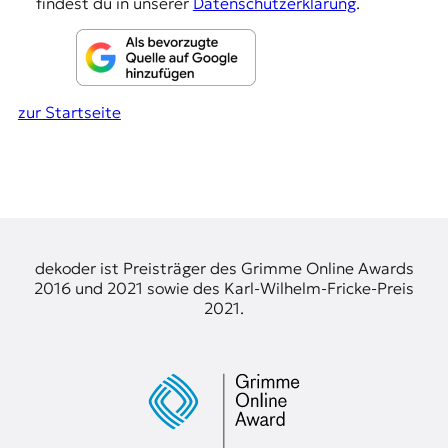
findest du in unserer
Datenschutzerklärung
.
r
n
a
l
i
s
zur Startseite
m
u
s
u
n
d
M
e
dekoder ist Preisträger des Grimme Online Awards
d
2016 und 2021 sowie des Karl-Wilhelm-Fricke-Preis
i
2021.
e
n
k
o
m
p
e