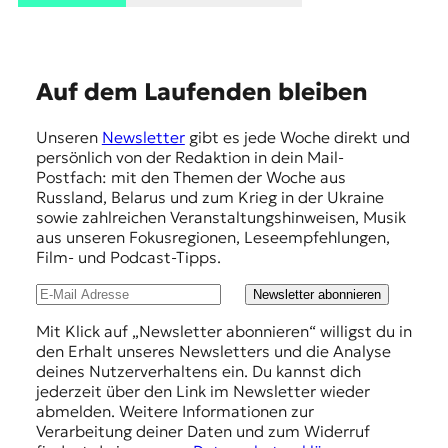
E
K
O
E
Auf dem Laufenden bleiben
D
m
Unseren
Newsletter
gibt es jede Woche direkt und
p
E
persönlich von der Redaktion in dein Mail-
f
Postfach: mit den Themen der Woche aus
R
Russland, Belarus und zum Krieg in der Ukraine
e
sowie zahlreichen Veranstaltungshinweisen, Musik
h
aus unseren Fokusregionen, Leseempfehlungen,
W
Film- und Podcast-Tipps.
l
i
s
u
Newsletter abonnieren
s
n
Mit Klick auf „Newsletter abonnieren“ willigst du in
e
den Erhalt unseres Newsletters und die Analyse
n
g
deines Nutzerverhaltens ein. Du kannst dich
,
e
jederzeit über den Link im Newsletter wieder
J
abmelden. Weitere Informationen zur
o
n
Verarbeitung deiner Daten und zum Widerruf
u