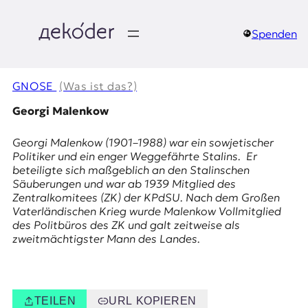
Zum
Inhalt
springen
Spenden
д
e
GNOSE
(Was ist das?)
k
Georgi Malenkow
o
Georgi Malenkow (1901–1988) war ein sowjetischer
Politiker und ein enger Weggefährte Stalins. Er
d
beteiligte sich maßgeblich an den
Stalinschen
Säuberungen
und war ab 1939 Mitglied des
e
Zentralkomitees (ZK) der KPdSU
. Nach dem Großen
Vaterländischen Krieg wurde Malenkow Vollmitglied
r
des Politbüros des ZK und galt zeitweise als
zweitmächtigster Mann des Landes.
|
D
TEILEN
URL KOPIEREN