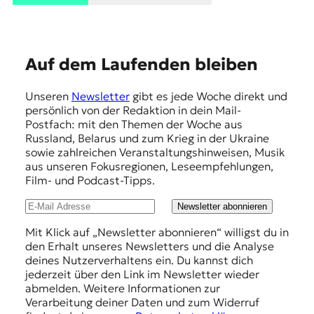
E
K
O
E
Auf dem Laufenden bleiben
D
m
Unseren
Newsletter
gibt es jede Woche direkt und
p
E
persönlich von der Redaktion in dein Mail-
f
Postfach: mit den Themen der Woche aus
R
Russland, Belarus und zum Krieg in der Ukraine
e
sowie zahlreichen Veranstaltungshinweisen, Musik
h
aus unseren Fokusregionen, Leseempfehlungen,
W
Film- und Podcast-Tipps.
l
i
s
u
Newsletter abonnieren
s
n
Mit Klick auf „Newsletter abonnieren“ willigst du in
e
den Erhalt unseres Newsletters und die Analyse
n
g
deines Nutzerverhaltens ein. Du kannst dich
,
e
jederzeit über den Link im Newsletter wieder
J
abmelden. Weitere Informationen zur
o
n
Verarbeitung deiner Daten und zum Widerruf
u