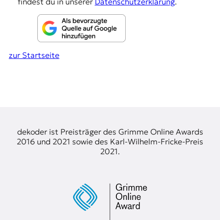
findest du in unserer
Datenschutzerklärung
.
r
n
a
l
i
s
zur Startseite
m
u
s
u
n
d
M
e
dekoder ist Preisträger des Grimme Online Awards
d
2016 und 2021 sowie des Karl-Wilhelm-Fricke-Preis
i
2021.
e
n
k
o
m
p
e