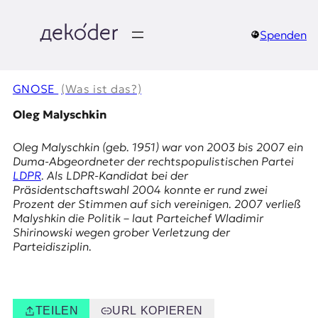
Zum
Inhalt
springen
Spenden
д
e
GNOSE
(Was ist das?)
k
Oleg Malyschkin
o
Oleg Malyschkin (geb. 1951) war von 2003 bis 2007 ein
Duma-Abgeordneter der rechtspopulistischen Partei
d
LDPR
. Als LDPR-Kandidat bei der
Präsidentschaftswahl 2004 konnte er rund zwei
e
Prozent der Stimmen auf sich vereinigen. 2007 verließ
Malyshkin die Politik – laut Parteichef Wladimir
r
Shirinowski wegen
grober Verletzung der
Parteidisziplin
.
|
D
TEILEN
URL KOPIEREN