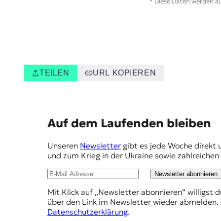
* Diese Daten werden au
r
n
a
l
i
s
m
u
TEILEN
URL KOPIEREN
s
u
n
d
E
M
Auf dem Laufenden bleiben
e
m
d
Unseren
Newsletter
gibt es jede Woche direkt 
p
i
und zum Krieg in der Ukraine sowie zahlreiche
e
f
n
Newsletter abonnieren
e
k
o
Mit Klick auf „Newsletter abonnieren“ willigst 
h
m
über den Link im Newsletter wieder abmelden. 
l
p
Datenschutzerklärung
.
e