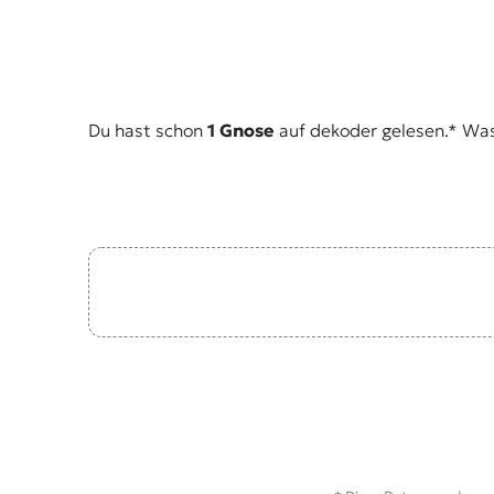
E
K
O
D
Du hast schon
1 Gnose
auf dekoder gelesen.* Was i
E
R
W
i
s
s
e
n
,
J
o
u