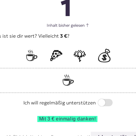
1
Inhalt bisher gelesen
↑
st sie dir wert? Vielleicht
3 €
?
☕️
🍕
🌹
💰
☕️
Switch
Ich will regelmäßig unterstützen
Mit 3 € einmalig danken!