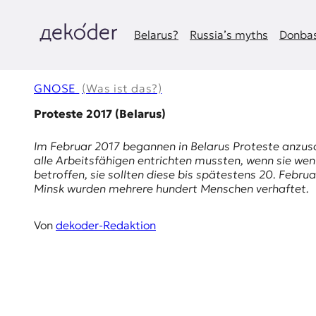
Zum
Inhalt
springen
Belarus?
Russia’s myths
Donbas
д
e
GNOSE
(Was ist das?)
k
Proteste 2017 (Belarus)
o
Im Februar 2017 begannen in Belarus Proteste anzus
alle Arbeitsfähigen entrichten mussten, wenn sie we
d
betroffen, sie sollten diese bis spätestens 20. Febr
Minsk wurden mehrere hundert Menschen verhaftet.
e
r
Von
dekoder-Redaktion
|
D