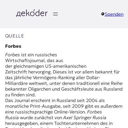
Zum
Inhalt
springen
Spenden
д
e
QUELLE
k
Forbes
Forbes
ist ein russisches
o
Wirtschaftsjournal, das aus
der gleichnamigen US-amerikanischen
d
Zeitschrift hervorging. Dieses ist
vor allem
bekannt für
das jährliche Vermögens-Ranking aller Dollar-
e
Milliardäre weltweit, unter denen traditionell eine Reihe
bekannter Oligarchen und Geschäftsleute aus Russland
r
zu finden sind.
Das Journal erscheint in Russland seit 2004 als
|
monatliche Print-Ausgabe, seit 2009 gibt es außerdem
eine russischsprachige Online-Version.
Forbes
D
Russia
wurde zunächst von
Axel Springer Russia
herausgegeben, einem Tochterunternehmen des in