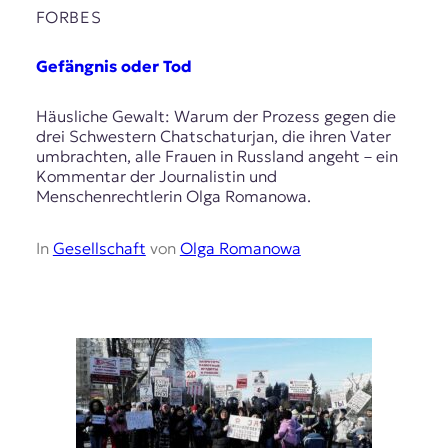
t
FORBES
e
n
Gefängnis oder Tod
z
z
Häusliche Gewalt: Warum der Prozess gegen die
u
drei Schwestern Chatschaturjan, die ihren Vater
O
umbrachten, alle Frauen in Russland angeht – ein
s
Kommentar der Journalistin und
t
Menschenrechtlerin Olga Romanowa.
e
u
r
In
Gesellschaft
von
Olga Romanowa
o
p
a
.