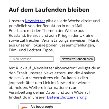
E
Auf dem Laufenden bleiben
m
Unseren
Newsletter
gibt es jede Woche direkt und
p
persönlich von der Redaktion in dein Mail-
f
Postfach: mit den Themen der Woche aus
Russland, Belarus und zum Krieg in der Ukraine
e
sowie zahlreichen Veranstaltungshinweisen, Musik
h
aus unseren Fokusregionen, Leseempfehlungen,
Film- und Podcast-Tipps.
l
u
Newsletter abonnieren
n
Mit Klick auf „Newsletter abonnieren“ willigst du in
den Erhalt unseres Newsletters und die Analyse
g
deines Nutzerverhaltens ein. Du kannst dich
e
jederzeit über den Link im Newsletter wieder
abmelden. Weitere Informationen zur
n
Verarbeitung deiner Daten und zum Widerruf
findest du in unserer
Datenschutzerklärung
.