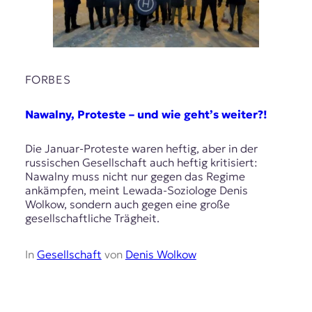
r
n
a
l
i
s
FORBES
m
u
Nawalny, Proteste – und wie geht’s weiter?!
s
u
n
Die Januar-Proteste waren heftig, aber in der
d
russischen Gesellschaft auch heftig kritisiert:
M
Nawalny muss nicht nur gegen das Regime
e
ankämpfen, meint Lewada-Soziologe Denis
d
Wolkow, sondern auch gegen eine große
i
gesellschaftliche Trägheit.
e
n
k
In
Gesellschaft
von
Denis Wolkow
o
m
p
e