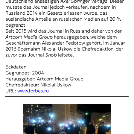
E
Deutschland ansässigen
Axel Springer Verlags
. Dieser
musste das Journal jedoch verkaufen, nachdem in
K
Russland 2014 ein Gesetz erlassen wurde, das
ausländische Anteile an russischen Medien auf 20 %
O
begrenzt.
Seit 2015 wird das Journal in Russland daher von der
D
Artcom Media Group
herausgegeben, welche dem
Geschäftsmann Alexander Fedotow gehört. Im Januar
E
2016 übernahm Nikolai Uskow die Chefredaktion, der
zuvor das Journal
Snob
leitete.
R
Eckdaten
Gegründet: 2004
W
Herausgeber: Artcom Media Group
i
Chefredakteur: Nikolai Uskow
s
URL:
www.forbes.ru
s
e
n
,
J
o
u