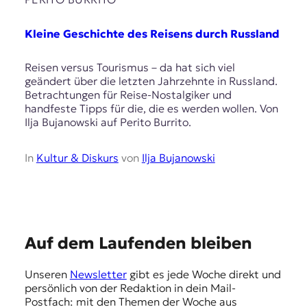
r
n
a
Kleine Geschichte des Reisens durch Russland
l
i
Reisen versus Tourismus – da hat sich viel
s
geändert über die letzten Jahrzehnte in Russland.
m
Betrachtungen für Reise-Nostalgiker und
u
handfeste Tipps für die, die es werden wollen. Von
s
Ilja Bujanowski auf Perito Burrito.
u
n
d
In
Kultur & Diskurs
von
Ilja Bujanowski
M
e
d
i
e
n
E
Auf dem Laufenden bleiben
k
m
o
Unseren
Newsletter
gibt es jede Woche direkt und
m
p
persönlich von der Redaktion in dein Mail-
p
f
Postfach: mit den Themen der Woche aus
e