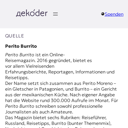
Zum
Inhalt
springen
Spenden
д
e
QUELLE
k
Perito Burrito
Perito Burrito
ist ein Online-
o
Reisemagazin. 2016 gegründet, bietet es
vor allem Vielreisenden
d
Erfahrungsberichte, Reportagen, Informationen und
Reisetipps.
e
Der Name setzt sich zusammen aus Perito Moreno –
ein Gletscher in Patagonien, und Burrito – ein Gericht
r
aus der mexikanischen Küche. Nach eigener Angabe
hat die Website rund 300.000 Aufrufe im Monat. Für
|
Perito Burrito
schreiben sowohl professionelle
Journalisten als auch Amateure.
D
Das Magazin bietet sechs Rubriken: Reiseführer,
Russland, Reisetipps, Burrito (bunter Themenmix),