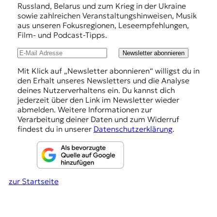
Russland, Belarus und zum Krieg in der Ukraine
t
e
sowie zahlreichen Veranstaltungshinweisen, Musik
e
h
aus unseren Fokusregionen, Leseempfehlungen,
n
Film- und Podcast-Tipps.
z
l
z
u
Newsletter abonnieren
u
O
n
Mit Klick auf „Newsletter abonnieren“ willigst du in
s
den Erhalt unseres Newsletters und die Analyse
g
t
deines Nutzerverhaltens ein. Du kannst dich
e
e
jederzeit über den Link im Newsletter wieder
u
abmelden. Weitere Informationen zur
n
r
Verarbeitung deiner Daten und zum Widerruf
o
findest du in unserer
Datenschutzerklärung
.
p
a
.
zur Startseite