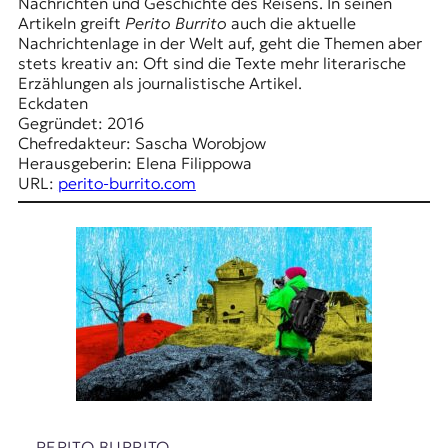
E
Nachrichten und Geschichte des Reisens. In seinen
Artikeln greift
Perito Burrito
auch die aktuelle
K
Nachrichtenlage in der Welt auf, geht die Themen aber
stets kreativ an: Oft sind die Texte mehr literarische
O
Erzählungen als journalistische Artikel.
Eckdaten
D
Gegründet: 2016
Chefredakteur: Sascha Worobjow
E
Herausgeberin: Elena Filippowa
URL:
perito-burrito.com
R
W
i
s
s
e
n
,
J
o
u
PERITO BURRITO