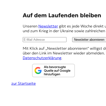
E
K
E
Auf dem Laufenden bleiben
O
m
Unseren
Newsletter
gibt es jede Woche direkt 
D
p
und zum Krieg in der Ukraine sowie zahlreiche
f
E
Newsletter abonnieren
e
R
Mit Klick auf „Newsletter abonnieren“ willigst 
h
über den Link im Newsletter wieder abmelden. 
l
Datenschutzerklärung
.
W
u
i
s
n
s
g
e
zur Startseite
n
e
,
n
J
o
u