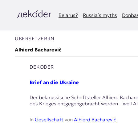
Zum
Inhalt
springen
Belarus?
Russia’s myths
Donbas
д
e
ÜBERSETZER:IN
k
Alhierd Bacharevič
o
DEKODER
d
Brief an die Ukraine
e
Der belarussische Schriftsteller Alhierd Bachar
r
des Krieges entgegengebracht werden – weil 
|
In
Gesellschaft
von
Alhierd Bacharevič
D