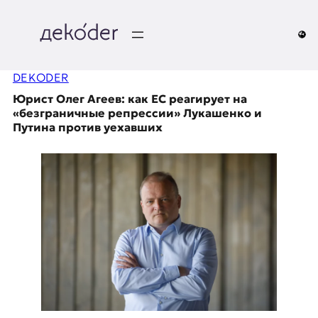
Перейти
к
содержимому
д
DEKODER
e
Юрист Олег Агеев: как ЕС реагирует на
k
«безграничные репрессии» Лукашенко и
Путина против уехавших
o
d
e
r
|
D