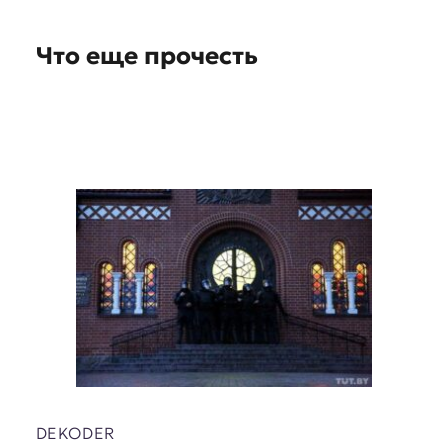
o
n
Что еще прочесть
s
DEKODER