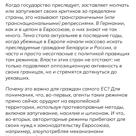
E
Когда государство преследует, заставляет молчать
K
или запугивает своих критиков за пределами
страны, это называют трансграничными (или
O
транснациональными) репрессиями. В Германии,
как и в целом в Евросоюзе, о них знают не так
D
много. Тема стала актуальнее в последние годы,
когда убежище в Европе начали массово искать
E
преследуемые граждане Беларуси и России, а
часто и просто несогласные с политикой правящих
R
там режимов. Власти этих стран не отстают: не
только подавляют оппозиционную активность в
своих границах, но и стремятся дотянуться до
Е
уехавших.
в
Почему это важно для граждан самого ЕС? Для
р
понимания, что, во-первых, агенты таких режимов
о
прямо сейчас орудуют на европейской
п
территории, используя противоправные методы,
е
включая запугивание, насилие и шпионаж. И что,
й
во-вторых, авторитарные режимы прибегают для
с
своих нужд к законодательству Евросоюза,
к
например, злоупотребляя механизмами
а