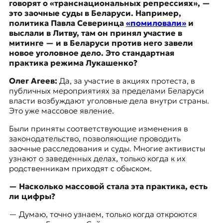
говорят о «транснациональных репрессиях», —
к
это заочные суды в Беларуси. Например,
о
политика Павла Северинца
«помиловали»
и
н
выслали в Литву, там он принял участие в
т
митинге — и в Беларуси против него завели
е
новое уголовное дело. Это стандартная
к
практика режима Лукашенко?
с
т
Олег Агеев:
Да, за участие в акциях протеста, в
е
публичных мероприятиях за пределами Беларуси
власти возбуждают уголовные дела внутри страны.
Это уже массовое явление.
Были приняты соответствующие изменения в
законодательство, позволяющие проводить
заочные расследования и суды. Многие активисты
узнают о заведенных делах, только когда к их
родственникам приходят с обыском.
— Насколько массовой стала эта практика, есть
ли цифры?
— Думаю, точно узнаем, только когда откроются