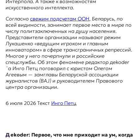
Интерпола. А также к возможностям
я
искусственного интеллекта.
ж
у
Согласно
свежим подсчетам ООН
, Беларусь, по
р
всей видимости, занимает первое место в мире по
н
числу политзаключенных на душу населения.
а
Представители организации называют режим
л
Лукашенко «ведущим игроком и главным
и
инноватором» в сфере трансграничных репрессий.
с
Многое у него почерпнули и российские
т
спецслужбы. Об этом феномене редактор дekoder
и
´а Инго Петц поговорил с юристом Олегом
к
Агеевым — замглавы Беларуской ассоциации
а
журналистов (BAJ) и руководителем Правового
в
центра организации.
п
е
р
6 июля 2026
Текст
Инго Петц
е
в
о
д
е
дekoder: Первое, что мне приходит на ум, когда
и