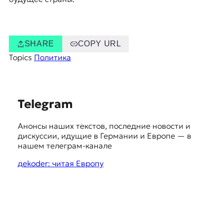
SHARE
COPY URL
Topics
Политика
S
Telegram
u
Анонсы наших текстов, последние новости и
g
дискуссии, идущие в Германии и Европе — в
g
нашем телеграм-канале
e
дekoder: читая Европу
s
t
i