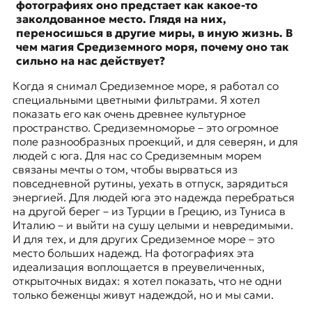
фотографиях оно предстает как какое-то
заколдованное место. Глядя на них,
переносишься в другие миры, в иную жизнь. В
чем магия Средиземного моря, почему оно так
сильно на нас действует?
Когда я снимал Средиземное море, я работал со
специальными цветными фильтрами. Я хотел
показать его как очень древнее культурное
пространство. Средиземноморье – это огромное
поле разнообразных проекций, и для северян, и для
людей с юга. Для нас со Средиземным морем
связаны мечты о том, чтобы вырваться из
повседневной рутины, уехать в отпуск, зарядиться
энергией. Для людей юга это надежда перебраться
на другой берег – из Турции в Грецию, из Туниса в
Италию – и выйти на сушу целыми и невредимыми.
И для тех, и для других Средиземное море – это
место больших надежд. На фотографиях эта
идеализация воплощается в преувеличенных,
открыточных видах: я хотел показать, что не одни
только беженцы живут надеждой, но и мы сами.