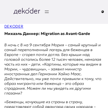
Перейти
к
содержимому
д
DEKODER
e
Михаэль Даннер: Migration as Avant-Garde
k
В ночь с 8 на 9 сентября
Мория
– самый крупный и
o
самый переполненный лагерь для беженцев в
Европе – сгорел почти дотла. Без крыши над
d
головой остались более 12 тысяч человек, немалая
часть из них – дети. «Картины, которые мы видим в
e
Мории, – чудовищны», – заявил министр
иностранных дел Германии Хайко Маас.
r
Действительно, мы уже почти привыкли к тому, что
образ мигранта или беженца – это образ
|
страдания. Можем ли мы увидеть их другими
глазами?
D
«Беженцы, кочующие из страны в страну,
представляют собой авангард своих народов –