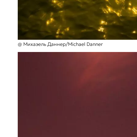
@ Михаэель Даннер/Michael Danner