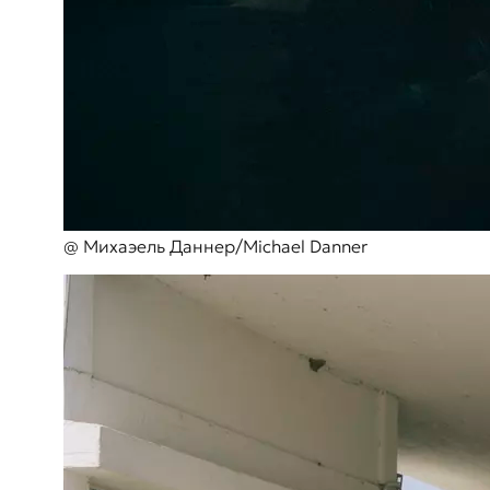
@ Михаэель Даннер/Michael Danner