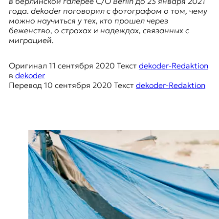
в берлинской галерее C/O Berlin до 23 января 2021
я
года. dekoder поговорил с фотографом о том, чему
ж
можно научиться у тех, кто прошел через
у
беженство, о страхах и надеждах, связанных с
р
миграцией.
н
а
л
Оригинал
11 сентября 2020
Текст
dekoder-Redaktion
и
в
dekoder
с
Перевод
10 сентября 2020
Текст
dekoder-Redaktion
т
и
к
а
в
п
е
р
е
в
о
д
е
и