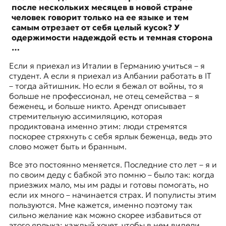
после нескольких месяцев в новой стране
человек говорит только на ее языке и тем
самым отрезает от себя целый кусок? У
одержимости надеждой есть и темная сторона
…
Если я приехал из Италии в Германию учиться – я
студент. А если я приехал из Албании работать в IT
– тогда айтишник. Но если я бежал от войны, то я
больше не профессионал, не отец семейства – я
беженец, и больше никто. Арендт описывает
стремительную ассимиляцию, которая
продиктована именно этим: люди стремятся
поскорее стряхнуть с себя ярлык беженца, ведь это
слово может быть и бранным.
Все это постоянно меняется. Последние сто лет – я и
по своим деду с бабкой это помню – было так: когда
приезжих мало, мы им рады и готовы помогать, но
если их много – начинается страх. И популисты этим
пользуются. Мне кажется, именно поэтому так
сильно желание как можно скорее избавиться от
этого ярлыка: каждый хочет, чтобы в нем видели