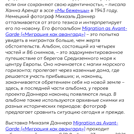
E
если они сохраняют свою идентичность», – писала
K
Ханна Арендт
в эссе
«Мы беженцы»
в 1943 году.
Немецкий фотограф Михаэль Даннер
O
отталкивается от этого тезиса и интерпретирует
его по-новому. Его фотоальбом
Migration as Avant-
D
Garde («Миграция как авангард»)
– это попытка
увидеть в мигрантах больше, чем жертв
E
обстоятельств. Альбом, состоящий из четырех
частей и 86 снимков, – это задокументированное
R
путешествие от берегов Средиземного моря к
центру Европы. Оно начинается с магии морского
горизонта; пролегает через казенные дома, где
Е
решается участь прибывших; и, наконец,
в
заканчивается обретением себя на новой земле –
р
здесь, в последней части альбома, у героев
о
проекта Даннера наконец появляются лица. В
п
альбоме также используются архивные снимки из
е
разных исторических периодов: фотограф
й
предлагает сравнить ситуацию сегодня и прежде.
с
Выставка Михаэля Даннера
Migration as Avant-
к
Garde («Миграция как авангард»)
проходит
а