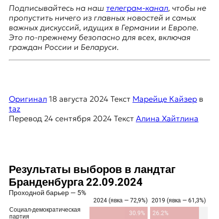
я
Подписывайтесь на наш
телеграм-канал
, чтобы не
ж
пропустить ничего из главных новостей и самых
у
важных дискуссий, идущих в Германии и Европе.
р
Это по-прежнему безопасно для всех, включая
н
граждан России и Беларуси.
а
л
и
с
т
Оригинал
18 августа 2024
Текст
Марейце Кайзер
в
и
taz
к
Перевод
24 сентября 2024
Текст
Алина Хайтлина
а
в
п
е
р
е
в
о
д
е
и