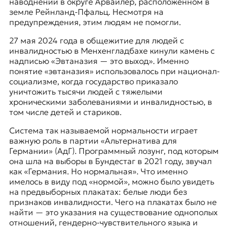
наводнении в округе
Арвайлер
, расположенном в
земле Рейнланд-Пфальц. Несмотря на
предупреждения, этим людям не помогли.
27 мая 2024 года в общежитие для людей с
инвалидностью в
Менхенгладбахе
кинули камень с
надписью «Эвтаназия — это выход». Именно
понятие «эвтаназия» использовалось при национал-
социализме, когда государство
приказало
уничтожить
тысячи людей с тяжелыми
хроническими заболеваниями и инвалидностью, в
том числе детей и стариков.
Система так называемой нормальности играет
важную роль в партии «Альтернатива для
Германии» (АдГ). Программный лозунг, под которым
она шла на
выборы в Бундестаг в 2021 году
, звучал
как «Германия. Но нормальная». Что именно
имелось в виду под «нормой», можно было увидеть
на предвыборных плакатах: белые люди без
признаков инвалидности. Чего на плакатах было не
найти — это указания на существование однополых
отношений, гендерно-чувствительного языка и