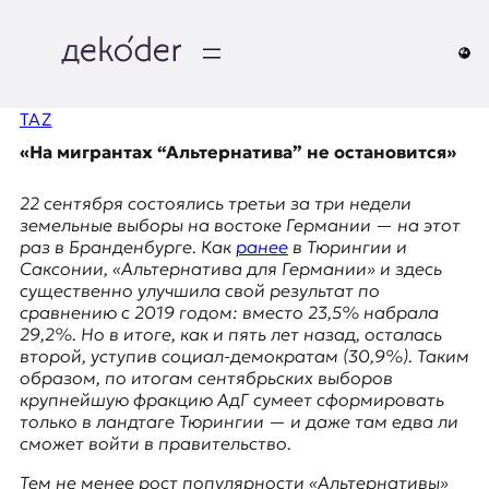
Перейти
к
содержимому
д
TAZ
e
«На мигрантах “Альтернатива” не остановится»
k
22 сентября состоялись третьи за три недели
o
земельные выборы на востоке Германии — на этот
раз в
Бранденбурге
. Как
ранее
в
Тюрингии
и
d
Саксонии
, «Альтернатива для Германии» и здесь
существенно улучшила свой результат по
e
сравнению с 2019 годом: вместо 23,5% набрала
29,2%. Но в итоге, как и пять лет назад, осталась
r
второй, уступив социал-демократам (30,9%). Таким
образом, по итогам сентябрьских выборов
|
крупнейшую фракцию АдГ сумеет сформировать
только в
ландтаге
Тюрингии — и даже там едва ли
D
сможет войти в правительство.
Тем не менее рост популярности «Альтернативы»