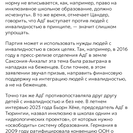
норму не вписывается, как, например, право на
инклюзивное школьное образование, должно
исчезнуть». В то же время, отмечает Цандер,
говорить, что АдГ выступает против людей с
инвалидностью в принципе, — значит слишком
упрощать.
Партия может и использовать нужды людей с
инвалидностью в своих целях. Так, например, в 2016
году в пресс-релизе отделения АдГ в земле
Саксония-Анхальт
эта тема была разыграна в
нападках на беженцев. Если точнее, в этом
заявлении звучал призыв, направить финансовую
поддержку на интеграцию людей с инвалидностью,
а не на беженцев.
Точно так же АдГ противопоставляла друг другу
детей с инвалидностью и без нее. В летнем
интервью 2023 года Бьорн Хёке, председатель АдГ в
Тюрингии, назвал инклюзию в школах одним из
«идеологических проектов», от которых нужно
«освободить» систему образования. Германия в
2009 году ратифицировала конвенцию ООН о