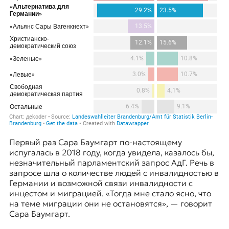
к
о
н
т
е
к
с
т
е
Первый раз Сара Баумгарт по-настоящему
испугалась в 2018 году, когда увидела, казалось бы,
незначительный парламентский запрос АдГ. Речь в
запросе шла о количестве людей с инвалидностью в
Германии и возможной связи инвалидности с
инцестом и миграцией. «Тогда мне стало ясно, что
на теме миграции они не остановятся», — говорит
Сара Баумгарт.