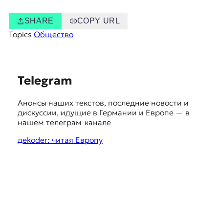
SHARE
COPY URL
Topics
Общество
S
Telegram
u
Анонсы наших текстов, последние новости и
g
дискуссии, идущие в Германии и Европе — в
g
нашем телеграм-канале
e
дekoder: читая Европу
s
t
i
o
n