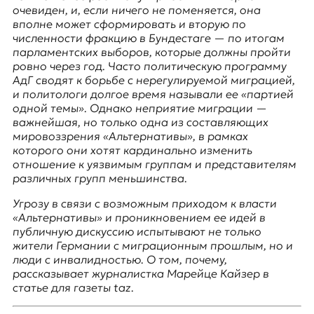
E
очевиден, и, если ничего не поменяется, она
K
вполне может сформировать и вторую по
численности фракцию в
Бундестаге
— по итогам
O
парламентских выборов, которые должны пройти
ровно через год. Часто политическую программу
D
АдГ сводят к борьбе с нерегулируемой миграцией,
и политологи долгое время называли ее «партией
E
одной темы». Однако неприятие миграции —
важнейшая, но только одна из составляющих
R
мировоззрения «Альтернативы», в рамках
которого они хотят кардинально изменить
отношение к уязвимым группам и представителям
Е
различных групп меньшинства.
в
Угрозу в связи с возможным приходом к власти
р
«Альтернативы» и проникновением ее идей в
о
публичную дискуссию испытывают не только
п
жители Германии с миграционным прошлым, но и
е
люди с инвалидностью. О том, почему,
й
рассказывает журналистка Марейце Кайзер в
с
статье для газеты
taz
.
к
а