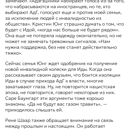
замечают. «Адэгэшники набирают голоса из-за того,
что набрасываются на иностранцев, но те, кто
выбирают АдГ, голосуют еще и против моей семьи,
за исключение людей с инвалидностью из
общества». Кристин Юнг страшно думать о том, что
будет с Идой, «когда нас больше не будет рядом».
Она еще не потеряла надежду окончательно, но не
может не замечать тревожных сигналов. «Нам
нужна поддержка, без нее станет действительно
тяжко».
Сейчас семья Юнг ждет одобрения на получение
новой инвалидной коляски для Иды. Когда она
рассказывает своим друзьям, что боится изоляции
Иды в случае прихода АдГ к власти, многие
закатывают глаза. Ну, не повторится нацистская
эпоха, не повторится, говорят некоторые из них.
Саре Баумгарт эти аргументы тоже хорошо
знакомы. «Да не будут вас газом травить», —
приходилось слышать ей.
Рене Шаар также обращает внимание на связь
между прошлым и настоящим. Он работает