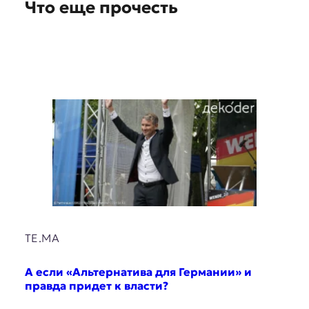
Что еще прочесть
s
TE.MA
А если «Альтернатива для Германии» и
правда придет к власти?