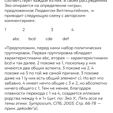
соответствует каждой из них. В своих рассуждениях
Эко опирается на определение «игры»,
предложенное
Людвигом Витгенштейном
,
и
приводит следующую схему с авторским
комментарием:
1 2 3 4
abc bcd cde def
«Предположим, перед нами набор политических
группировок. Первая группировка обладает
характеристиками аbс, вторая — характеристиками
bcd и так далее. 2 похоже на 1, поскольку у них
имеются два общих аспекта. 3 похоже на 2, 4
похоже на 3 по той же самой причине. 3 похоже
даже на 1 (у них есть общий элемент с). Но вот что
забавно. 4 имеет нечто общее с 3 и 2, но абсолютно
ничего общего с 1. Тем не менее, благодаря
плавности перехода с 1 на 4, создается иллюзия
родства между 4 и 1» (
цит. по: Эко У., Пять эссе на
темы этики. Symposium, СПб, 2003. Стр. 66-78 —
прим. дekoder’а
).