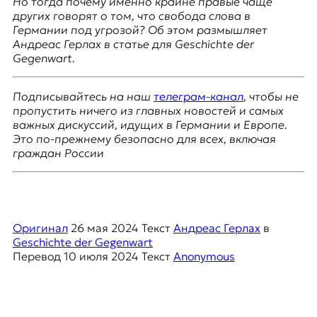
Но тогда почему именно крайне правые чаще
я
других говорят о том, что свобода слова в
ж
Германии под угрозой? Об этом размышляет
у
Андреас Герлах в статье для
Geschichte
der
р
Gegenwa
rt
.
н
а
л
Подписывайтесь на наш
телеграм-канал
, чтобы не
и
пропустить ничего из главных новостей и самых
с
важных дискуссий, идущих в Германии и Европе.
т
Это по-прежнему безопасно для всех, включая
и
граждан России
к
а
в
п
е
Оригинал
26 мая 2024
Текст
Андреас Герлах
в
р
Geschichte der Gegenwart
е
Перевод
10 июля 2024
Текст
Anonymous
в
о
д
е
и