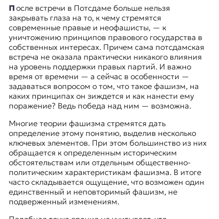
После
встречи в Потсдаме
больше нельзя
к
закрывать глаза на то, к чему стремятся
о
современные правые и неофашисты, — к
н
уничтожению принципов правового государства в
т
собственных интересах. Причем сама потсдамская
е
встреча не оказала практически никакого влияния
к
на уровень поддержки правых партий. И важно
с
время от времени — а сейчас в особенности —
т
задаваться вопросом о том, что такое фашизм, на
е
каких принципах он зиждется и как нанести ему
поражение? Ведь победа над ним — возможна.
Многие теории фашизма стремятся дать
определение этому понятию, выделив несколько
ключевых элементов. При этом большинство из них
обращается к определенным историческим
обстоятельствам или отдельным общественно-
политическим характеристикам фашизма. В итоге
часто складывается ощущение, что возможен один
единственный и неповторимый фашизм, не
подверженный изменениям.