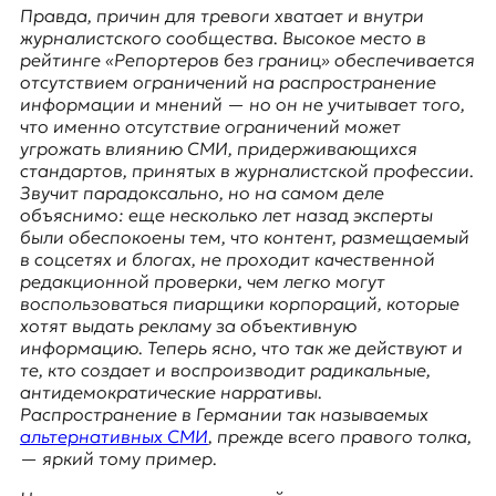
E
Правда, причин для тревоги хватает и внутри
K
журналистского сообщества. Высокое место в
рейтинге «Репортеров без границ» обеспечивается
O
отсутствием ограничений на распространение
информации и мнений — но он не учитывает того,
D
что именно отсутствие ограничений может
угрожать влиянию СМИ, придерживающихся
E
стандартов, принятых в журналистской профессии.
Звучит парадоксально, но на самом деле
R
объяснимо: еще несколько лет назад эксперты
были обеспокоены тем, что контент, размещаемый
в соцсетях и блогах, не проходит качественной
Е
редакционной проверки, чем легко могут
в
воспользоваться пиарщики корпораций, которые
р
хотят выдать рекламу за объективную
о
информацию. Теперь ясно, что так же действуют и
п
те, кто создает и воспроизводит радикальные,
е
антидемократические нарративы.
й
Распространение в Германии так называемых
с
альтернативных СМИ
,
прежде всего правого толка,
к
— яркий тому пример.
а