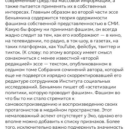
современные средства массовой информации, а
также пытается применять их в собственных
интересах. Главным образом во второй части эссе
Беньямина содержится теория одержимости
фашизма собственной представленностью в СМИ.
Какую бы форму ни принимал фашизм, он всегда
жадно следит за тем, как его изображают — в кино,
на телевидении, по радио, в ток-шоу, в газетах, на
таких платформах, как YouTube, фейсбук, твиттер и
тикток. (К слову: по этому вопросу имеет смысл
ознакомиться с менее известной «второй
редакцией» эссе — текстом, опубликованном в
седьмом томе Собрания сочинений автора, который
еще не подвергся изрядно скорректировавшей его
редактуре сотрудников
Института социальных
исследований
. Беньямин пишет об «эстетизации
политики, которую проводит фашизм». Фашизм во
что бы то ни стало стремится к
самовоспроизведению и воспроизведению своих
протагонистов в медийном пространстве. Этот
немаловажный аспект отсутствует у Эко, однако его
вполне можно добавить к списку признаков. Более
того, исключительно важно подчеркнуть значимость