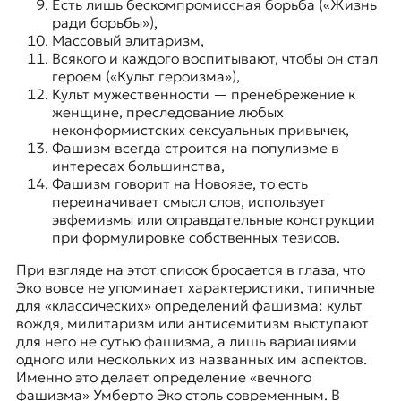
Есть лишь бескомпромиссная борьба («Жизнь
ради борьбы»),
Массовый элитаризм,
Всякого и каждого воспитывают, чтобы он стал
героем («Культ героизма»),
Культ мужественности — пренебрежение к
женщине, преследование любых
неконформистских сексуальных привычек,
Фашизм всегда строится на популизме в
интересах большинства,
Фашизм говорит на Новоязе, то есть
переиначивает смысл слов, использует
эвфемизмы или оправдательные конструкции
при формулировке собственных тезисов.
При взгляде на этот список бросается в глаза, что
Эко вовсе не упоминает характеристики, типичные
для «классических» определений фашизма: культ
вождя, милитаризм или антисемитизм выступают
для него не сутью фашизма, а лишь вариациями
одного или нескольких из названных им аспектов.
Именно это делает определение «вечного
фашизма» Умберто Эко столь современным. В