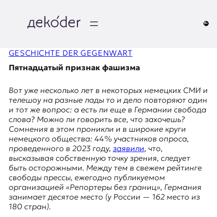
Перейти
к
содержимому
д
GESCHICHTE DER GEGENWART
e
Пятнадцатый признак фашизма
k
Вот уже несколько лет в некоторых немецких СМИ и
o
телешоу на разные лады то и дело повторяют один
и тот же вопрос: а есть ли еще в Германии свобода
d
слова? Можно ли говорить все, что захочешь?
Сомнения в этом проникли и в широкие круги
e
немецкого общества: 44% участников опроса,
проведенного в 2023 году,
заявили
, что,
r
высказывая собственную точку зрения, следует
быть осторожными. Между тем в свежем рейтинге
|
свободы прессы, ежегодно публикуемом
организацией «Репортеры без границ», Германия
D
занимает десятое место (у России — 162 место из
180 стран).