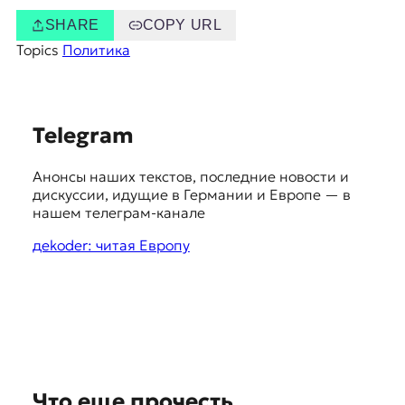
SHARE
COPY URL
Topics
Политика
S
Telegram
u
Анонсы наших текстов, последние новости и
g
дискуссии, идущие в Германии и Европе — в
g
нашем телеграм-канале
e
дekoder: читая Европу
s
t
i
o
n
Что еще прочесть