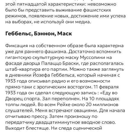
этой пятнадцатой характеристики: невозможно
было бы представить выживание фашистских
режимов, появление новых, достижение ими успеха
на выборах, не используй они медиа.
Геббельс, Бэннон, Маск
Фиксация на собственном образе была характерна
уже для раннего фашизма. Достаточно вспомнить
гигантскую скульптурную маску Муссолини на
фасаде дворца Палаццо Браски, где располагалась
штаб-квартира его партии. Можно также заглянуть
в дневники Йозефа Геббельса, который начиная с
1933 года описывал радио и его возможности
прямо-таки с эротическим восторгом. 11 февраля
1933 года он сделал следующую запись : «Еду во
Дворец спорта. Зал переполнен. На 10 площадях
толпы людей. Во всем Рейхе около 20 миллионов
слушателей. Меня встречают овациями. Для начала
отчитываю прессу. Затем произношу по
передатчику двадцатиминутное вводное слово.
Выходит блестяще. Ни следа сценической