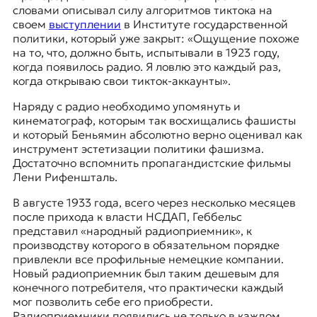
словами описывал силу алгоритмов тиктока на
своем
выступлении
в
Институте государственной
политики
, который уже закрыт: «Ощущение похоже
на то, что, должно быть, испытывали в 1923 году,
когда появилось радио. Я ловлю это каждый раз,
когда открываю свои тикток-аккаунты».
Наряду с радио необходимо упомянуть и
кинематограф, которым так восхищались фашисты
и который Беньямин абсолютно верно оценивал как
инструмент эстетизации политики фашизма.
Достаточно вспомнить пропагандистские фильмы
Лени Рифеншталь.
В августе 1933 года, всего через несколько месяцев
после прихода к власти НСДАП, Геббельс
представил «народный радиоприемник», к
производству которого в обязательном порядке
привлекли все профильные немецкие компании.
Новый радиоприемник был таким дешевым для
конечного потребителя, что практически каждый
мог позволить себе его приобрести.
Радиоприемники появились не только в каждом