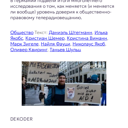
В Германии подвели итоги многолетнего
исследования о том, как меняется (и меняется
ли вообще) уровень доверия к общественно-
правовому телерадиовещанию.
Общество
Текст:
Даниэль Штегманн
,
Илька
Якобс
,
Кристиан Шемер
,
Кристина Виманн
,
Марк Зигеле
,
Найля Фауци
,
Николаус Якоб
,
Оливер Квиринг
,
Таньев Шульц
DEKODER