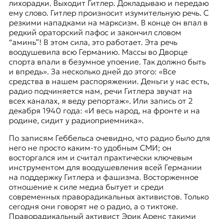
лихорадки. Выходит Гитлер. Докладываю и передаю
ему слово. Гитлер произносит изумительную речь. С
резкими нападками на марксизм. В конце он впал в
редкий ораторский пафос и закончил словом
“аминь”! В этом сила, это работает. Эта речь
воодушевила всю Германию. Массы во Дворце
спорта впали в безумное упоение. Так должно быть
и впредь». За несколько дней до этого: «Все
средства в нашем распоряжении. Деньги у нас есть,
радио подчиняется нам, речи Гитлера звучат на
всех каналах, я веду репортаж». Или запись от 2
декабря 1940 года: «И весь народ, на фронте и на
родине, сидит у радиоприемника».
По записям Геббельса очевидно, что радио было для
него не просто каким-то удобным СМИ; он
восторгался им и считал практически ключевым
инструментом для воодушевления всей Германии
на поддержку Гитлера и фашизма. Восторженное
отношение к силе медиа бытует и среди
современных праворадикальных активистов. Только
сегодня они говорят не о радио, а о тиктоке.
Праворадикальный активист
Эрик Аренс
такими