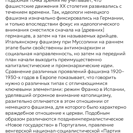
Подобная точка зрения не учитывает, что
фашистские движения XX столетия развивались с
течением времени. Так, идеологи немецкого
фашизма изначально фиксировались на Германии,
и только впоследствии фокус их идеологического
внимания сместился сначала на [древних]
германцев, а затем на так называемых арийцев.
Итальянскому фашизму при Муссолини на раннем
этапе были свойственны антимонархизм и
социальная направленность, но затем на передний
план начали выходить преимущественно
капиталистические и промонархические идеи.
Сравнение различных проявлений фашизма 1920–
1930-х годов в Европе показывает, что говорить
нужно о различных типах с отличающимися
ключевыми элементами: режим Франко в Испании,
уделявший огромное внимание католицизму,
разительно отличается в этом отношении от
немецкого фашизма, для которого было характерно
враждебное отношение к церкви. Подобным
образом различаются позднеимпериалистическое
«Новое государство» в Португалии
, правление
венгерской национал-социалистической «
Партия