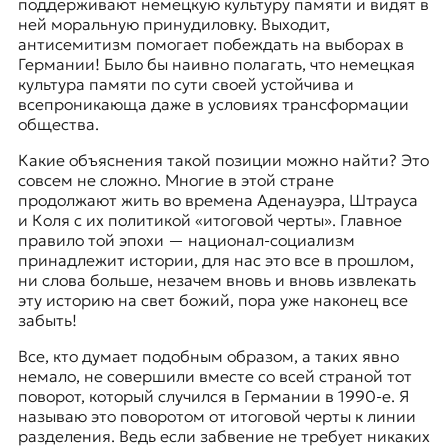
поддерживают немецкую культуру памяти и видят в
ней моральную принудиловку. Выходит,
антисемитизм помогает побеждать на выборах в
Германии! Было бы наивно полагать, что немецкая
культура памяти по сути своей устойчива и
всепроникающа даже в условиях трансформации
общества.
Какие объяснения такой позиции можно найти? Это
совсем не сложно. Многие в этой стране
продолжают жить во времена Аденауэра,
Штрауса
и Коля с их политикой
«итоговой черты»
. Главное
правило той эпохи — национал-социализм
принадлежит истории, для нас это все в прошлом,
ни слова больше, незачем вновь и вновь извлекать
эту историю на свет божий, пора уже наконец все
забыть!
Все, кто думает подобным образом, а таких явно
немало, не совершили вместе со всей страной тот
поворот, который случился в Германии в 1990-е. Я
называю это поворотом от итоговой черты к линии
разделения. Ведь если забвение не требует никаких