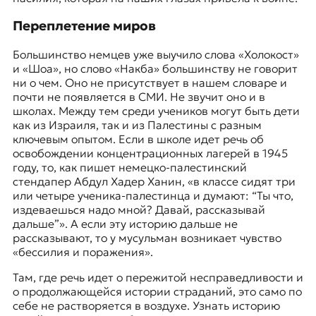
Переплетение миров
Большинство немцев уже выучило слова «Холокост»
и «Шоа», но слово «Накба» большинству не говорит
ни о чем. Оно не присутствует в нашем словаре и
почти не появляется в СМИ. Не звучит оно и в
школах. Между тем среди учеников могут быть дети
как из Израиля, так и из Палестины с разным
ключевым опытом. Если в школе идет речь об
освобождении концентрационных лагерей в 1945
году, то, как пишет немецко-палестинский
стендапер Абдул Хадер Ханин, «в классе сидят три
или четыре ученика-палестинца и думают: “Ты что,
издеваешься надо мной? Давай, рассказывай
дальше”». А если эту историю дальше не
рассказывают, то у мусульман возникает чувство
«бессилия и поражения».
Там, где речь идет о пережитой несправедливости и
о продолжающейся истории страданий, это само по
себе не растворяется в воздухе. Узнать историю