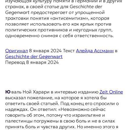
изучающая культуру памяти в Германии и в других
я
странах, в своей статье для Geschichte der
ж
Gegenwart предостерегает от упрощенной
у
трактовки понятия «антисемитизм», которая
р
позволяет использовать его как ярлык против
н
политических противников и неугодных групп,
а
одновременно снимая с себя ответственность.
л
и
с
Оригинал
8 января 2024
Текст
Алейда Ассманн
в
т
Geschichte der Gegenwart
и
Перевод
8 января 2024
к
а
в
п
е
Юваль Ной Харари в интервью изданию
Zeit Online
р
высказал пожелание, на которое я хотела бы
е
ответить своей статьей. Под конец его спросили о
в
надеждах. Он ответил: «Невозможно сейчас
о
говорить об этом, потому что израильтяне и
д
палестинцы погружены в свою боль и не в силах
е
принять боль и чувства других. Но именно этого я
и