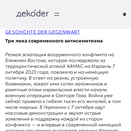
Перейти
к
содержимому
д
GESCHICHTE DER GEGENWART
e
Три лика современного антисемитизма
k
Резкая эскалация вооруженного конфликта на
o
Ближнем Востоке, которая последовала за
террористической атакой ХАМАС на Израиль 7
d
октября 2023 года, повлияла и на немецкую
политику. В ответ на резню, устроенную
e
боевиками, захват ими сотен заложников и
ракетные атаки израильские власти начали
r
военную операцию в Секторе Газа. Война уже
сейчас привела к гибели тысяч его жителей, в том
|
числе мирных. В Германии с 7 октября идут
массовые демонстрации и звучат острые
D
заявления в поддержку каждой из сторон
конфликта — и впервые в современной немецкой
истории так громко выступают критики Израиля,