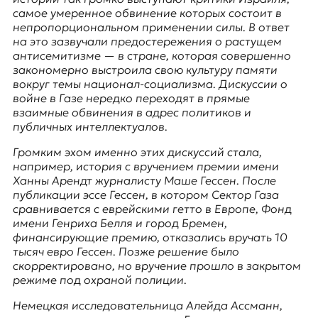
E
самое умеренное обвинение которых состоит в
K
непропорциональном применении силы. В ответ
на это зазвучали предостережения о растущем
O
антисемитизме — в стране, которая совершенно
закономерно выстроила свою культуру памяти
D
вокруг темы национал-социализма. Дискуссии о
войне в Газе нередко переходят в прямые
E
взаимные обвинения в адрес политиков и
публичных интеллектуалов.
R
Громким эхом именно этих дискуссий стала,
например, история с вручением премии имени
Е
Ханны Арендт
журналисту Маше Гессен. После
в
публикации эссе Гессен, в котором Сектор Газа
р
сравнивается с еврейскими гетто в Европе, Фонд
о
имени Генриха Белля и город Бремен,
п
финансирующие премию, отказались вручать 10
е
тысяч евро Гессен. Позже решение было
й
скорректировано, но вручение прошло в закрытом
с
режиме под охраной полиции.
к
Немецкая исследовательница
Алейда Ассманн
,
а