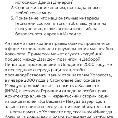
историком
Даном Динером
).
Сопереживание евреям, пострадавшим в
любой точке мира.
Признание, что национальные интересы
Германии состоят в том, чтобы выступать на
всех уровнях, включая политический, за
безопасность евреев в Израиле.
Антисемитизм крайне правых обычно проявляется
в форме отрицания или преуменьшения масштабов
Холокоста. Примером может служить
судебный
процесс между Дэвидом Ирвингом и Деборой
Липштадт
, проходивший в Лондоне в 2000 году. Не
в последнюю очередь ради того, чтобы
противодействовать таким отрицателям Холокоста,
в январе 2000 года в Стокгольме был основан
Международный альянс в память о Холокосте
(IHRA), в котором Германии отведена особая роль.
Архитектор альянса — израильский историк, один
из основателей
«Яд Вашема»
Иехуда Бауэр. Цель
альянса и принятое его участниками обязательство
— нести память о Холокосте под слоганом «Никогда
больше» в новый век и новое тысячелетие, чтобы эта