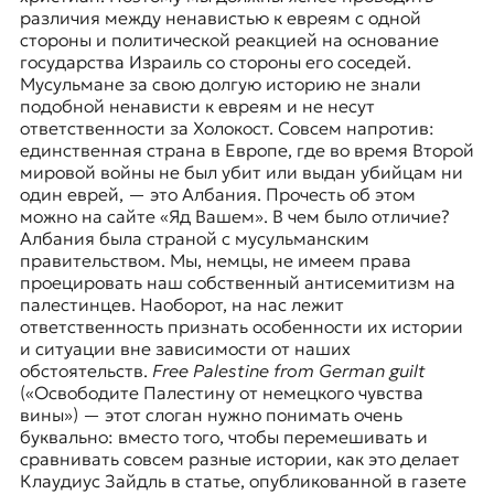
различия между ненавистью к евреям с одной
стороны и политической реакцией на основание
государства Израиль со стороны его соседей.
Мусульмане за свою долгую историю не знали
подобной ненависти к евреям и не несут
ответственности за Холокост. Совсем напротив:
единственная страна в Европе, где во время Второй
мировой войны не был убит или выдан убийцам ни
один еврей, — это Албания. Прочесть об этом
можно на сайте «Яд Вашем». В чем было отличие?
Албания была страной с мусульманским
правительством. Мы, немцы, не имеем права
проецировать наш собственный антисемитизм на
палестинцев. Наоборот, на нас лежит
ответственность признать особенности их истории
и ситуации вне зависимости от наших
обстоятельств.
Free Palestine from German guilt
(«Освободите Палестину от немецкого чувства
вины») — этот слоган нужно понимать очень
буквально: вместо того, чтобы перемешивать и
сравнивать совсем разные истории, как это делает
Клаудиус Зайдль в статье, опубликованной в газете