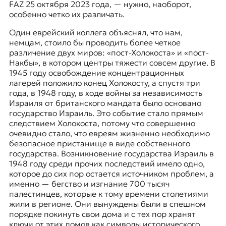
FAZ
25 октября 2023 года, — нужно, наоборот,
особенно четко их различать.
Один еврейский коллега объяснял, что нам,
немцам, стоило бы проводить более четкое
различение двух миров: «пост-Холокоста» и «пост-
Накбы
», в котором центры тяжести совсем другие. В
1945 году освобождение концентрационных
лагерей положило конец Холокосту, а спустя три
года, в 1948 году, в ходе войны за независимость
Израиля от британского мандата было основано
государство Израиль. Это событие стало прямым
следствием Холокоста, потому что совершенно
очевидно стало, что евреям жизненно необходимо
безопасное пристанище в виде собственного
государства. Возникновение государства Израиль в
1948 году среди прочих последствий имело одно,
которое до сих пор остается источником проблем, а
именно — бегство и изгнание 700 тысяч
палестинцев, которые к тому времени столетиями
жили в регионе. Они вынуждены были в спешном
порядке покинуть свои дома и с тех пор хранят
ключи от этих домов как символы исторического