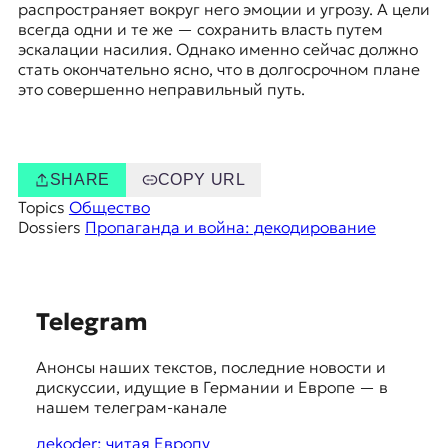
распространяет вокруг него эмоции и угрозу. А цели
всегда одни и те же — сохранить власть путем
эскалации насилия. Однако именно сейчас должно
стать окончательно ясно, что в долгосрочном плане
это совершенно неправильный путь.
SHARE
COPY URL
Topics
Общество
Dossiers
Пропаганда и война: декодирование
S
Telegram
u
Анонсы наших текстов, последние новости и
g
дискуссии, идущие в Германии и Европе — в
g
нашем телеграм-канале
e
дekoder: читая Европу