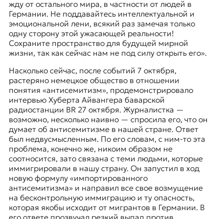
жду от остального мира, в частности от людей в
к
Германии. Не поддавайтесь интеллектуальной и
о
эмоциональной лени, всякий раз замечая только
н
одну сторону этой ужасающей реальности!
т
Сохраните пространство для будущей мирной
е
жизни, так как сейчас нам не под силу открыть его».
к
с
Насколько сейчас, после событий 7 октября,
т
растеряно немецкое общество в отношении
е
понятия «антисемитизм», продемонстрировало
интервью
Хуберта Айвангера
баварской
радиостанции
BR
27 октября. Журналистка —
возможно, несколько наивно — спросила его, что он
думает об антисемитизме в нашей стране. Ответ
был недвусмысленным. По его словам, с ним-то эта
проблема, конечно же, никоим образом не
соотносится, зато связана с теми людьми, которые
иммигрировали в нашу страну. Он запустил в ход
новую формулу «импортированного
антисемитизма» и направил все свое возмущение
на бесконтрольную иммиграцию и ту опасность,
которая якобы исходит от мигрантов в Германии. В
его ответе прозвучал резкий выпад против