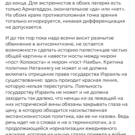
до конца. Для экстремистов в обоих лагерях есть
только Армагеддон, окончательное «да» или «нет».
На обоих краях противоположная точка зрения
тотально игнорируется, никакая дифференциация
не допускается.
И до тех пор пока надо всеми висит размытое
обвинение в антисемитизме, не остается
возможности сделать историю палестинцев частью
общей картины и навести мосты между миром
«пост-Холокоста» и миром «пост-Накбы». Критика
политики Нетаниягу не может и не должна
включать отрицание права государства Израиль на
существование: здесь проходит красная линия,
которую нельзя переступать. Лояльность
государству Израиль не может и не должна
заходить так далеко, что немцы из-за лежащей на
них исторической вины обязаны закрывать глаза на
цену, в которую обходится насильственная
экспансионистская политика, как ее ни назови. Ведь
речь идет не о словах и не о терминологии, а о
продолжающейся нормализации ежедневного
насилия, которая на наших глазах привела к войне.