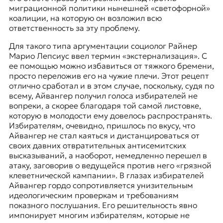
миграционной политики нынешней
«светофорной»
коалиции, на которую он возложил всю
ответственность за эту проблему.
Для такого типа аргументации социолог
Райнер
Марио Лепсиус
ввел термин «экстернализация». С
ее помощью можно избавиться от тяжкого бремени,
просто переложив его на чужие плечи. Этот рецепт
отлично сработал и в этом случае, поскольку, судя по
всему, Айвангер получил голоса избирателей не
вопреки, а скорее благодаря
той самой листовке
,
которую в молодости ему довелось распространять.
Избирателям, очевидно, пришлось по вкусу, что
Айвангер не стал каяться и дистанцироваться от
своих давних отвратительных антисемитских
высказываний, а наоборот, немедленно перешел в
атаку, заговорив о ведущейся против него «грязной
клеветнической кампании». В глазах избирателей
Айвангер гордо сопротивляется унизительным
идеологическим проверкам и требованиям
показного послушания. Его решительность явно
импонирует многим избирателям, которые не