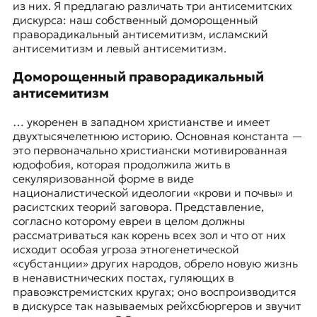
из них. Я предлагаю различать три антисемитских
дискурса: наш собственный доморощенный
праворадикальный антисемитизм, исламский
антисемитизм и левый антисемитизм.
Доморощенный праворадикальный
антисемитизм
… укоренен в западном христианстве и имеет
двухтысячелетнюю историю. Основная константа —
это первоначально христиански мотивированная
юдофобия, которая продолжила жить в
секуляризованной форме в виде
националистической идеологии «крови и почвы» и
расистских теорий заговора. Представление,
согласно которому евреи в целом должны
рассматриваться как корень всех зол и что от них
исходит особая угроза этногенетической
«субстанции» других народов, обрело новую жизнь
в ненавистнических постах, гуляющих в
правоэкстремистских кругах; оно воспроизводится
в дискурсе так называемых рейхсбюргеров и звучит