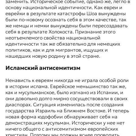
заменить. Историческое событие, однако же, легло в
основу национальной идентичности. Как евреи и
еврейки в результате катастрофы Шоа вынуждены
были по-новому осознать себя в этом качестве, так
же немцы и немки вынуждены были пересоздавать
себя в результате Холокоста. Признание этого
неотъемлемого свойства национальной
идентичности так же обязательно для немецких
политиков, как и для мигрантов, ищущих и
нашедших новую родину в этой стране.
Исламский антисемитизм
Ненависть к евреям никогда не играла особой роли
в истории ислама. Еврейское меньшинство так же,
как и мусульманское,
было изгнано из Испании
, и
они довольно долго мирно сосуществовали в своих
диаспорах. Ситуация изменилась после создания
государства Израиль на Ближнем Востоке. И теперь
новая форма юдофобии обнаруживает себя на
демонстрациях мусульман. Исторически у нее нет
ничего общего с антисемитизмом европейских
христиан. Поэтому мы должны яснее проводить