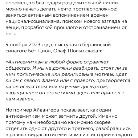
перемен, то благодаря разделительной линии
можно начать делать нечто противоположное:
заняться активным вспоминанием времен
национал-социализма, поиском нового взгляда на
вещи, проработкой прошлого и отстраиванием от
него.
9 ноября
2023 года, выступая в берлинской
синагоге
Бет-Цион
, Олаф Шольц сказал:
«Антисемитизм в любой форме отравляет
общество. И мы не должны разбирать, стоят ли за
ним политические или религиозные мотивы, идет
ли он с левого фланга или с правого, притворяется
ли он искусством или научным дискурсом,
взращивался он столетиями здесь или пришел к
нам извне».
Но пример Айвангера показывает, как один
антисемитизм может затмить другой. Именно
поэтому нам необходимо как можно скорее
отделить одно от другого и третьего, разобравшись
в разных видах антисемитизма и в истории каждого