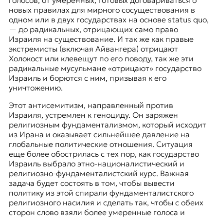
голосов, от умеренных, готовых договариваться о
новых правилах для мирного сосуществования в
одном или в двух государствах на основе status quo,
— до радикальных, отрицающих само право
Израиля на существование. И так же как правые
экстремисты (включая Айвангера) отрицают
Холокост или клевещут по его поводу, так же эти
радикальные мусульмане «отрицают» государство
Израиль и борются с ним, призывая к его
уничтожению.
Этот антисемитизм, направленный против
Израиля, устремлен к геноциду. Он заряжен
религиозным фундаментализмом, который исходит
из Ирана и оказывает сильнейшее давление на
глобальные политические отношения. Ситуация
еще более обострилась с тех пор, как государство
Израиль выбрало этно-националистический и
религиозно-фундаменталистский курс. Важная
задача будет состоять в том, чтобы вывести
политику из этой спирали фундаменталистского
религиозного насилия и сделать так, чтобы с обеих
сторон слово взяли более умеренные голоса и