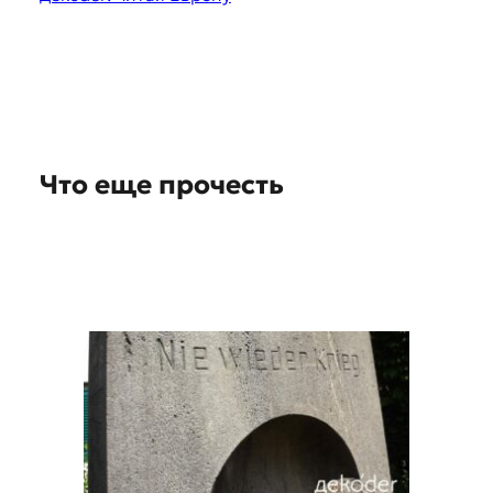
s
t
i
o
n
Что еще прочесть
s