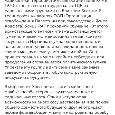
Радикальная террористическая организация
RAF
в
1970-х годах тесно сотрудничала с ГДР и с
радикальными группами на Ближнем Востоке. В
тренировочных лагерях ООП (Организации
освобождения Палестины под руководством Ясира
Арафата) бойцы RAF проходили обучение. От этого
воинствующего антисемитизма дистанцируется
гуманистически мотивированная левая критика
государства Израиль, осуждающая ненависть и
насилие и выступающая за солидарность поверх
границ между всеми участниками войны. Она
ориентирована на мир и крайне необходима для
преодоления сложившегося политического тупика.
Упрекать эту группу в антисемитизме означает
заведомо похоронить любую конструктивную
дискуссию о будущем.
В мире «пост-Холокоста», как и в мире «пост-
Накбы», по обе стороны звучат умеренные и
радикальные голоса. Одни выступают за
возможность мирного сосуществования и за поиски
общего совместного будущего, другие отрицают
любые формы общей жизни и настроены на борьбу