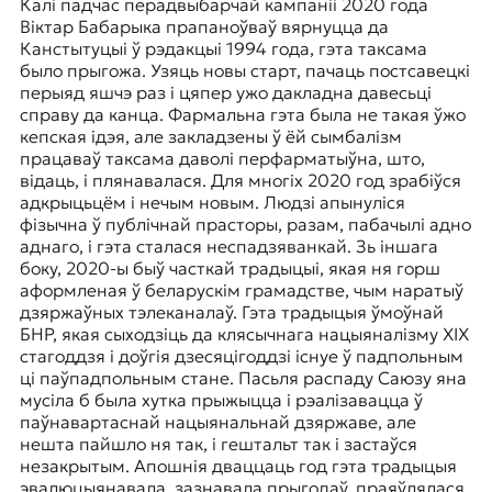
Калі падчас перадвыбарчай кампаніі 2020 года
Віктар Бабарыка прапаноўваў вярнуцца да
Канстытуцыі ў рэдакцыі 1994 года, гэта таксама
было прыгожа. Узяць новы старт, пачаць постсавецкі
перыяд яшчэ раз і цяпер ужо дакладна давесьці
справу да канца. Фармальна гэта была не такая ўжо
кепская ідэя, але закладзены ў ёй сымбалізм
працаваў таксама даволі перфарматыўна, што,
відаць, і плянавалася. Для многіх 2020 год зрабіўся
адкрыцьцём і нечым новым. Людзі апынуліся
фізычна ў публічнай прасторы, разам, пабачылі адно
аднаго, і гэта сталася неспадзяванкай. Зь іншага
боку, 2020-ы быў часткай традыцыі, якая ня горш
аформленая ў беларускім грамадстве, чым наратыў
дзяржаўных тэлеканалаў. Гэта традыцыя ўмоўнай
БНР, якая сыходзіць да клясычнага нацыяналізму XІX
стагоддзя і доўгія дзесяцігоддзі існуе ў падпольным
ці паўпадпольным стане. Пасьля распаду Саюзу яна
мусіла б была хутка прыжыцца і рэалізавацца ў
паўнавартаснай нацыянальнай дзяржаве, але
нешта пайшло ня так, і гештальт так і застаўся
незакрытым. Апошнія дваццаць год гэта традыцыя
эвалюцыянавала, зазнавала прыгодаў, праяўлялася