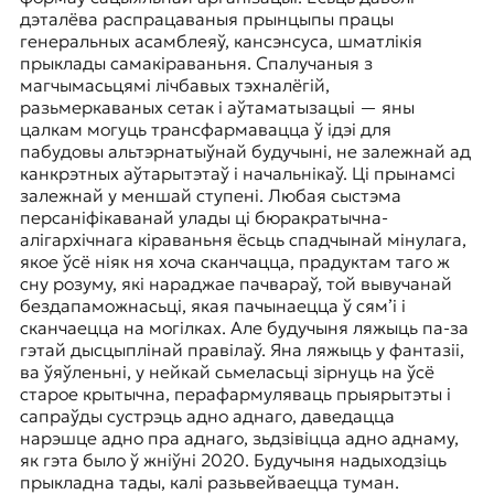
дэталёва распрацаваныя прынцыпы працы
генеральных асамблеяў, кансэнсуса, шматлікія
прыклады самакіраваньня. Спалучаныя з
магчымасьцямі лічбавых тэхналёгій,
разьмеркаваных сетак і аўтаматызацыі — яны
цалкам могуць трансфармавацца ў ідэі для
пабудовы альтэрнатыўнай будучыні, не залежнай ад
канкрэтных аўтарытэтаў і начальнікаў. Ці прынамсі
залежнай у меншай ступені. Любая сыстэма
персаніфікаванай улады ці бюракратычна-
алігархічнага кіраваньня ёсьць спадчынай мінулага,
якое ўсё ніяк ня хоча сканчацца, прадуктам таго ж
сну розуму, які нараджае пачвараў, той вывучанай
бездапаможнасьці, якая пачынаецца ў сям’і і
сканчаецца на могілках. Але будучыня ляжыць па-за
гэтай дысцыплінай правілаў. Яна ляжыць у фантазіі,
ва ўяўленьні, у нейкай сьмеласьці зірнуць на ўсё
старое крытычна, перафармуляваць прыярытэты і
сапраўды сустрэць адно аднаго, даведацца
нарэшце адно пра аднаго, зьдзівіцца адно аднаму,
як гэта было ў жніўні 2020. Будучыня надыходзіць
прыкладна тады, калі разьвейваецца туман.