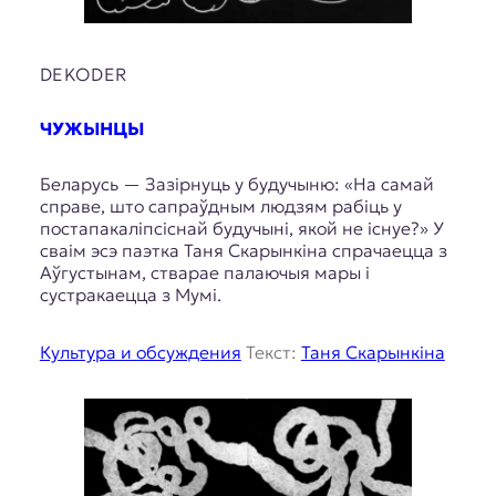
DEKODER
ЧУЖЫНЦЫ
Беларусь — Зазірнуць у будучыню: «На самай
справе, што сапраўдным людзям рабіць у
постапакаліпсіснай будучыні, якой не існуе?» У
сваім эсэ паэтка Таня Скарынкіна спрачаецца з
Аўгустынам, стварае палаючыя мары і
сустракаецца з Мумі.
Культура и обсуждения
Текст:
Таня Скарынкіна