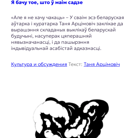
Я бачу тое, што ў маім садзе
«Але я не хачу чакаць» – У сваім эсэ беларуская
аўтарка і куратарка Таня Арцімовіч заклікае да
вырашэння складаных выклікаў беларускай
будучыні, насуперак цяперашняй
нявызначанасці, і да пашырэння
індывідуальнай асабістай адказнасці.
Культура и обсуждения
Текст:
Таня Арцімовіч