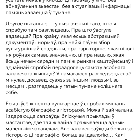
к
абнаўленьня зьвестак, без актуалізацыі інфармацыі
о
памяць хаваецца ў тумане.
н
Другое пытаньне — у вызначэньні таго, што я
т
спрабую там разгледзець. Пра што ўвогуле
е
вядзецца? Пра краіну, якая ёсьць абстракцыяй
к
дакументаў і нормаў, пра нейкі пэўны збор
с
культурніцкай спадчыны, пра тэрыторыю, якая ніколі
т
ня роўная самавызначэньню, ці пра нацыю, якая
е
ёсьць нечым сярэднім паміж рынкам каштоўнсьцяў і
адчайнай спробай пераадолець самоту асобнага
чалавечага жыцьця? Я намагаюся разгледзець сваё
мінулае, досьвед, сувязь зь іншымі людзьмі, зь
месцамі, разгледзець у гэтым тумане колішняга
сябе.
Ёсьць ўсё ж нешта вульгарнае ў спробах мяшаць
асабістую біяграфію з гісторыяй. Можа й займальна,
і здараюцца сапраўды бліскучыя прыклады ў
мастацтве, дзе тая ж вайна пражываецца адным
маленькім чалавекам. Але чалавек заўжды больш за
гісторыю ці геаграфію, больш за ідэалогію… Калі