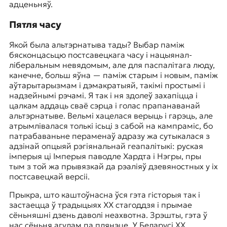
адценьняў.
Пятля часу
Якой была альтэрнатыва тады? Выбар паміж
бясконцасьцю постсавецкага часу і нацыянал-
ліберальным невядомым, але для паспалітага люду,
канечне, больш яўна — паміж старым і новым, паміж
аўтарытарызмам і дэмакратыяй, такімі простымі і
надзейнымі рэчамі. Я так і ня здолеў захапіцца і
цалкам аддаць сваё сэрца і голас прапанаванай
альтэрнатыве. Вельмі хацелася верыць і гарэць, але
атрымлівалася толькі ісьці з сабой на кампраміс, бо
патрабаваньне пераменаў адразу жа сутыкалася з
адзінай опцыяй рэгіянальнай геапалітыкі: руская
імперыя ці Імперыя паводле Хардта і Нэгры, пры
тым з той жа прывязкай да рэаліяў дзевяностных у іх
постсавецкай версіі.
Прыкра, што каштоўнасна ўся гэта гісторыя так і
застаецца ў традыцыях XX стагоддзя і прымае
сёньняшні дзень даволі неахвотна. Зрэшты, гэта ў
нас сёньня агулам па плянэце. У Беларусі XX