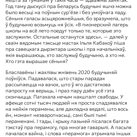
Год таму дыскусіі пра Беларусь будучыні яшчэ можна
было весьці на поўным сур’ёзе і без умоўнага ладу.
Сёньня галасы асьцярожнейшыя, бо зразумела, што
ў будучыню возьмуць ня ўсіх. «В пионерский лагерь
школы на всё лето поедут только те, которые это
заслужили. Остальные останутся здесь», — далей
у
сваім вядомым тэксьце
мастак Ільля Кабакоў піша
пра савецкага дырэктара школы і пра начальнікаў,
якія вырашаюць, хто заслужыў будучыню, а хто не.
Хто гэта вырашае сёньня?
Блаславёны і жахлівы жнівень 2020 будучыняй
поўніўся. Падавалася, што стары парадак
рассыпаецца на вачох, што ў яго дастаткова
папросту ня верыць, і праз пару дзён усё гэта
скончыцца. Патахала нечым накшталт свабоды. У
афекце сотні тысяч людзей ня проста спадзяваліся
на нейкія перамены, але дакладна ведалі, што вось
ён, момант незваротнасьці, самі былі тымі
пераменамі. І тады, і крыху пазьней пісалася багата
тэкстаў пра перамогу, пра многае гаварылі. А пасьля
пачалася вайна, і слова «перамога» атрымала іншых