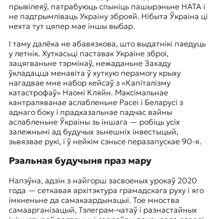
прывілеяў, патрабуюць спыніць пашырэньне НАТА і
не падтрымліваць Украіну зброяй. Нібыта Ўкраіна ці
нехта тут цяпер мае іншы выбар.
І таму далёка не абавязкова, што выдатнікі паедуць
у летнік. Хуткасьці паставак Украіне зброі,
зацягваньне тэрмінаў, нежаданьне Захаду
ўкладацца менавіта ў хуткую перамогу крыху
нагадвае мне набор кейсаў з
«Капіталізму
катастрофаў»
Наомі Кляйн. Максімальнае
кантраляванае аслабленьне Расеі і Беларусі з
аднаго боку і прадказальнае падчас вайны
аслабленьне Ўкраіны зь іншага — робіць усіх
залежнымі ад будучых зьнешніх інвестыцый,
зьвязвае рукі, і ў нейкім сэньсе перазапускае 90-я.
Рэальная будучыня праз мару
Напэўна, адзін з найгорш засвоеных урокаў 2020
года — сеткавая архітэктура грамадскага руху і яго
імкненьне да самакаардынацыі. Тое мноства
самаарганізацый, Тэлеграм-чатаў і разнастайных