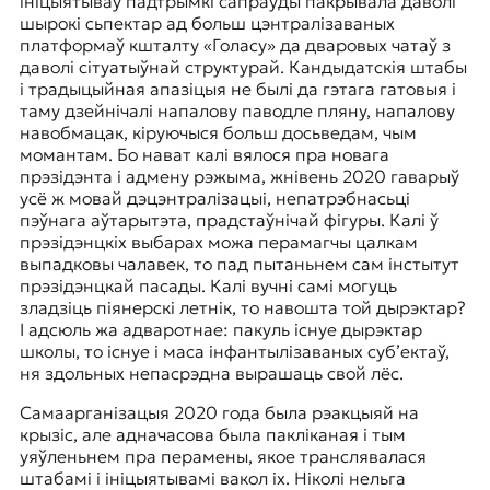
ініцыятываў падтрымкі сапраўды пакрывала даволі
шырокі сьпектар ад больш цэнтралізаваных
платформаў кшталту «Голасу» да дваровых чатаў з
даволі сітуатыўнай структурай. Кандыдатскія штабы
і традыцыйная апазіцыя не былі да гэтага гатовыя і
таму дзейнічалі напалову паводле пляну, напалову
навобмацак, кіруючыся больш досьведам, чым
момантам. Бо нават калі вялося пра новага
прэзідэнта і адмену рэжыма, жнівень 2020 гаварыў
усё ж мовай дэцэнтралізацыі, непатрэбнасьці
пэўнага аўтарытэта, прадстаўнічай фігуры. Калі ў
прэзідэнцкіх выбарах можа перамагчы цалкам
выпадковы чалавек, то пад пытаньнем сам інстытут
прэзідэнцкай пасады. Калі вучні самі могуць
зладзіць піянерскі летнік, то навошта той дырэктар?
І адсюль жа адваротнае: пакуль існуе дырэктар
школы, то існуе і маса інфантылізаваных суб’ектаў,
ня здольных непасрэдна вырашаць свой лёс.
Самаарганізацыя 2020 года была рэакцыяй на
крызіс, але адначасова была пакліканая і тым
уяўленьнем пра перамены, якое транслявалася
штабамі і ініцыятывамі вакол іх. Ніколі нельга