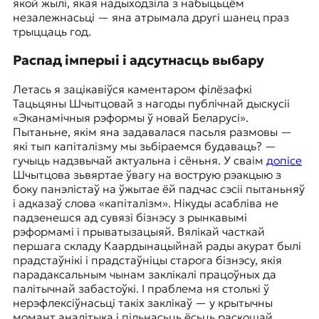
якой жылі, якая надыходзіла з набыцьцём
незалежнасьці — яна атрымала другі шанец праз
трыццаць год.
Распад імперыі і адсутнасць выбару
Летась я зацікавіўся каментаром філёзафкі
Тацьцяны Шчытцовай з нагоды публічнай дыскусіі
«Эканамічныя рэформы ў новай Беларусі».
Пытаньне, якім яна задавалася пасьля размовы —
які тып капіталізму мы зьбіраемся будаваць? —
гучыць надзвычай актуальна і сёньня. У сваім
допісе
Шчытцова зьвяртае ўвагу на вострую рэакцыю з
боку панэлістаў на ўжытае ёй падчас сэсіі пытаньняў
і адказаў слова «капіталізм». Нікуды асабліва не
падзенешся ад сувязі бізнэсу з рынкавымі
рэформамі і прыватызацыяй. Вялікай часткай
першага складу Каардынацыйнай рады акурат былі
прадстаўнікі і прадстаўніцы старога бізнэсу, якія
парадаксальным чынам заклікалі працоўных да
палітычнай забастоўкі. І праблема ня столькі ў
нерэфлексіўнасьці такіх заклікаў — у крытычны
момант аналітыка і пільнасьць ёсьць раскошай.