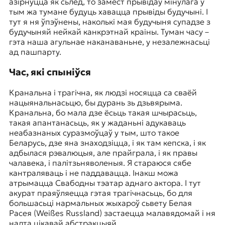
азірнуцца як сьлед, то замест прывідаў мінулага ў
тым жа тумане будуць хавацца прывіды будучыні. І
тут я ня ўпэўнены, наколькі мая будучыня супадзе з
будучыняй нейкай канкрэтнай краіны. Туман часу –
гэта наша агульнае наканаваньне, у незалежнасьці
ад пашпарту.
Час, які спыніўся
Кранальна і трагічна, як людзі носяцца са сваёй
нацыянальнасьцю, бы дурань зь дзьвярыма.
Кранальна, бо мала дзе ёсьць такая шчырасьць,
такая апантанасьць, як у жаданьні адукаваць
неабазнаных суразмоўцаў у тым, што такое
Беларусь, дзе яна знаходзіцца, і як там кепска, і як
адбылася рэвалюцыя, але прайграла, і як правы
чалавека, і палітзьняволеныя. Я стараюся сябе
кантраляваць і не паддавацца. Інакш можа
атрымацца Свабодны тэатар аднаго актора. І тут
акурат праяўляецца гэтая трагічнасьць, бо для
большасьці нармальных жыхароў сьвету Белая
Расея (Weißes Russland) застаецца малавядомай і ня
надта цікавай абстракцыяй.