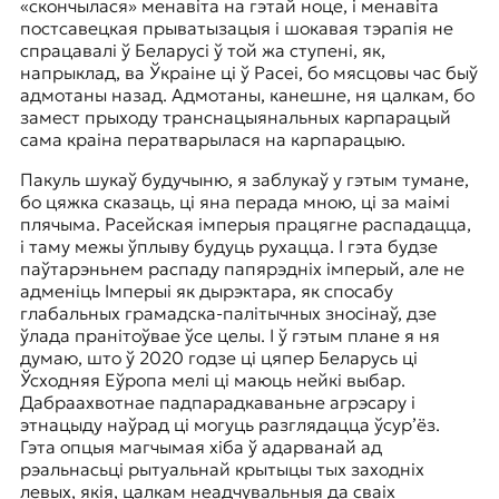
«скончылася» менавіта на гэтай ноце, і менавіта
постсавецкая прыватызацыя і шокавая тэрапія не
спрацавалі ў Беларусі ў той жа ступені, як,
напрыклад, ва Ўкраіне ці ў Расеі, бо мясцовы час быў
адмотаны назад. Адмотаны, канешне, ня цалкам, бо
замест прыходу транснацыянальных карпарацый
сама краіна ператварылася на карпарацыю.
Пакуль шукаў будучыню, я заблукаў у гэтым тумане,
бо цяжка сказаць, ці яна перада мною, ці за маімі
плячыма. Расейская імперыя працягне распадацца,
і таму межы ўплыву будуць рухацца. І гэта будзе
паўтарэньнем распаду папярэдніх імперый, але не
адменіць Імперыі як дырэктара, як спосабу
глабальных грамадска-палітычных зносінаў, дзе
ўлада пранітоўвае ўсе целы. І ў гэтым плане я ня
думаю, што ў 2020 годзе ці цяпер Беларусь ці
Ўсходняя Еўропа мелі ці маюць нейкі выбар.
Дабраахвотнае падпарадкаваньне агрэсару і
этнацыду наўрад ці могуць разглядацца ўсур’ёз.
Гэта опцыя магчымая хіба ў адарванай ад
рэальнасьці рытуальнай крытыцы тых заходніх
левых, якія, цалкам неадчувальныя да сваіх