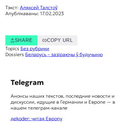
Тэкст:
Аляксей Талстоў
Апублікаваны: 17.02.2023
SHARE
COPY URL
Topics
Без рубрики
Dossiers
Беларусь – зазіраючы ў будучыню
S
Telegram
u
Анонсы наших текстов, последние новости и
g
дискуссии, идущие в Германии и Европе — в
g
нашем телеграм-канале
e
дekoder: читая Европу
s