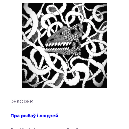
DEKODER
Пра рыбаў і людзей