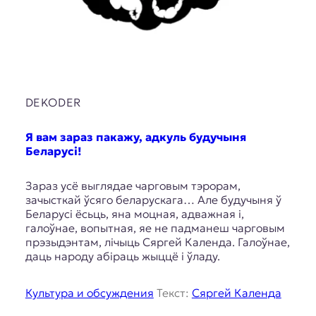
DEKODER
Я вам зараз пакажу, адкуль будучыня
Беларусі!
Зараз усё выглядае чарговым тэрорам,
зачысткай ўсяго беларускага… Але будучыня ў
Беларусі ёсьць, яна моцная, адважная і,
галоўнае, вопытная, яе не падманеш чарговым
прэзыдэнтам, лічыць Сяргей Календа. Галоўнае,
даць народу абіраць жыццё і ўладу.
Культура и обсуждения
Текст:
Сяргей Календа