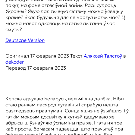
я
пакут, на фоне агрэсіўнай вайны Расіі супраць
ж
Украіны? Якую палітычную сістэму можна ўявіць у
у
краіне? Якая будучыня для яе наогул магчымая? Ці
р
можна нават адказаць на гэтыя пытанні ў час
н
смуты?
а
л
Deutsche Version
и
с
т
Оригинал
17 февраля 2023
Текст
Аляксей Талстоў
в
и
dekoder
к
Перевод
17 февраля 2023
а
в
п
е
р
Кепска адчуваю Беларусь, вельмі яна далёка. Нібы
е
стаю ранкам пасярод лугавіны і спрабую нешта
в
разгледзець праз туман. Сонца яшчэ не ўзыйшло, і ў
о
гэткім мокрым досьвітку я хутчэй дадумваю яе
д
абрысы ці ўзнаўляю ўспаміны пра яе. І гэта ня тое
е
каб проста, бо часам падаецца, што прачытаў пра
и
ўсё гэта некалі ў кніжцы ці пабачыў у кіно. Без