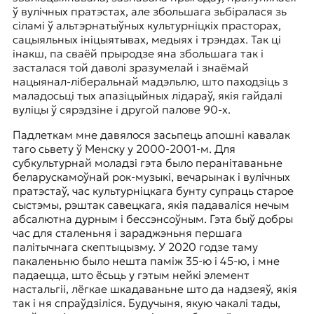
ў вулічных пратэстах, але збольшага зьбіралася зь
сіламі ў альтэрнатыўных культурніцкіх прасторах,
сацыяльных ініцыятывах, медыях і трэндах. Так ці
інакш, па сваёй прыродзе яна збольшага так і
засталася той даволі зразумелай і знаёмай
нацыянал-ліберальнай мадэльлю, што паходзіць з
маладосьці тых апазіцыйных лідараў, якія гайдалі
вуліцы ў сярэдзіне і другой палове 90-х.
Падлеткам мне давялося засьпець апошні кавалак
таго сьвету ў Менску у 2000-2001-м. Для
субкультурнай моладзі гэта было перанітаваньне
беларускамоўнай рок-музыкі, вечарынак і вулічных
пратэстаў, час культурніцкага бунту супраць старое
сыстэмы, рэштак савецкага, якія падаваліся нечым
абсалютна дурным і бессэнсоўным. Гэта быў добры
час для сталеньня і зараджэньня першага
палітычнага скептыцызму. У 2020 годзе таму
пакаленьню было нешта паміж 35-ю і 45-ю, і мне
падаецца, што ёсьць у гэтым нейкі элемент
настальгіі, лёгкае шкадаваньне што да надзеяў, якія
так і ня спраўдзіліся. Будучыня, якую чакалі тады,