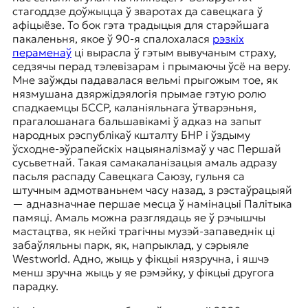
стагоддзе доўжыцца ў зваротах да савецкага ў
афіцыёзе. То бок гэта традыцыя для старэйшага
пакаленьня, якое ў 90-я спалохалася
рэзкіх
пераменаў
ці вырасла ў гэтым вывучаным страху,
седзячы перад тэлевізарам і прымаючы ўсё на веру.
Мне заўжды падавалася вельмі прыгожым тое, як
нязмушана дзяржідэялогія прымае гэтую ролю
спадкаемцы БССР, каланіяльнага ўтварэньня,
прагалошанага бальшавікамі ў адказ на запыт
народных рэспублікаў кшталту БНР і ўздыму
ўсходне-эўрапейскіх нацыяналізмаў у час Першай
сусьветнай. Такая самакаланізацыя амаль адразу
пасьля распаду Савецкага Саюзу, гульня са
штучным адмотваньнем часу назад, з рэстаўрацыяй
— адназначнае першае месца ў намінацыі Палітыка
памяці. Амаль можна разглядаць яе ў рэчышчы
мастацтва, як нейкі трагічны музэй-запаведнік ці
забаўляльны парк, як, напрыклад, у сэрыяле
Westworld. Адно, жыць у фікцыі нязручна, і яшчэ
менш зручна жыць у яе рэмэйку, у фікцыі другога
парадку.