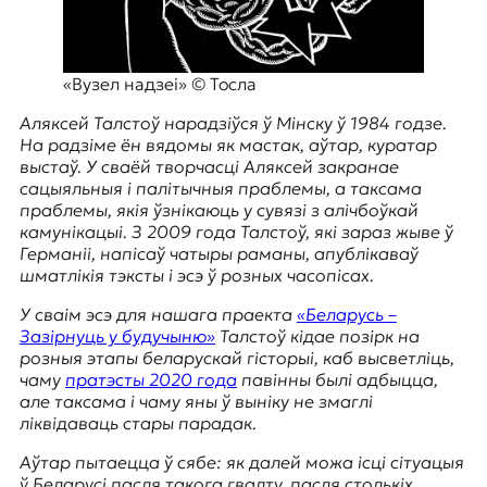
E
K
O
«Вузел надзеі» © Тосла
D
Аляксей Талстоў нарадзіўся ў Мінску ў 1984 годзе.
На радзіме ён вядомы як мастак, аўтар, куратар
E
выстаў. У сваёй творчасці Аляксей закранае
сацыяльныя і палітычныя праблемы, а таксама
R
праблемы, якія ўзнікаюць у сувязі з алічбоўкай
камунікацыі. З 2009 года Талстоў, які зараз жыве ў
Германіі, напісаў чатыры раманы, апублікаваў
Е
шматлікія тэксты і эсэ ў розных часопісах.
в
У сваім эсэ для нашага праекта
«Беларусь –
р
Зазірнуць у будучыню»
Талстоў кідае позірк на
о
розныя этапы беларускай гісторыі, каб высветліць,
п
чаму
пратэсты 2020 года
павінны былі адбыцца,
е
але таксама і чаму яны ў выніку не змаглі
й
ліквідаваць стары парадак.
с
к
Аўтар пытаецца ў сябе: як далей можа ісці сітуацыя
а
ў Беларусі пасля такога гвалту, пасля столькіх