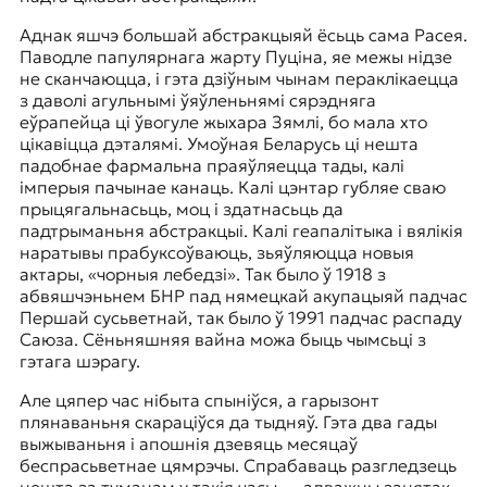
Аднак яшчэ большай абстракцыяй ёсьць сама Расея.
Паводле папулярнага жарту Пуціна, яе межы нідзе
не сканчаюцца, і гэта дзіўным чынам пераклікаецца
з даволі агульнымі ўяўленьнямі сярэдняга
еўрапейца ці ўвогуле жыхара Зямлі, бо мала хто
цікавіцца дэталямі. Умоўная Беларусь ці нешта
падобнае фармальна праяўляецца тады, калі
імперыя пачынае канаць. Калі цэнтар губляе сваю
прыцягальнасьць, моц і здатнасьць да
падтрыманьня абстракцыі. Калі геапалітыка і вялікія
наратывы прабуксоўваюць, зьяўляюцца новыя
актары, «чорныя лебедзі». Так было ў 1918 з
абвяшчэньнем БНР пад нямецкай акупацыяй падчас
Першай сусьветнай, так было ў 1991 падчас распаду
Саюза. Сёньняшняя вайна можа быць чымсьці з
гэтага шэрагу.
Але цяпер час нібыта спыніўся, а гарызонт
плянаваньня скараціўся да тыдняў. Гэта два гады
выжываньня і апошнія дзевяць месяцаў
беспрасьветнае цямрэчы. Спрабаваць разгледзець
нешта за туманам у такія часы — адважны занятак.