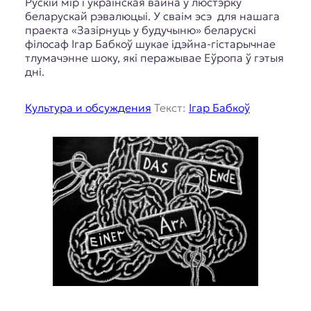
Рускій мір і украінская вайна ў люстэрку
беларускай рэвалюцыі. У сваім эсэ для нашага
праекта «Зазірнуць у будучыню» беларускі
філосаф Ігар Бабкоў шукае ідэйна-гістарычнае
тлумачэнне шоку, які перажывае Еўропа ў гэтыя
дні.
Культура и обсуждения
Текст:
Ігар Бабкоў