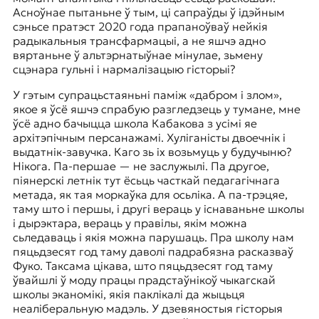
Асноўнае пытаньне ў тым, ці сапраўды ў ідэйным
сэньсе пратэст 2020 года прапаноўваў нейкія
радыкальныя трансфармацыі, а не яшчэ адно
вяртаньне ў альтэрнатыўнае мінулае, зьмену
сцэнара гульні і нармалізацыю гісторыі?
У гэтым супрацьстаяньні паміж «дабром і злом»,
якое я ўсё яшчэ спрабую разгледзець у тумане, мне
ўсё адно бачыцца школа Кабакова з усімі яе
архітэпічным персанажамі. Хуліганісты двоечнік і
выдатнік-завучка. Каго зь іх возьмуць у будучыню?
Нікога. Па-першае — не заслужылі. Па другое,
піянерскі летнік тут ёсьць часткай педагагічнага
метада, як тая моркаўка для осьліка. А па-трэцяе,
таму што і першы, і другі вераць у існаваньне школы
і дырэктара, вераць у правілы, якім можна
сьледаваць і якія можна парушаць. Пра школу нам
пяцьдзесят год таму даволі падрабязна расказваў
Фуко. Таксама цікава, што пяцьдзесят год таму
ўвайшлі ў моду працы прадстаўнікоў чыкагскай
школы эканомікі, якія паклікалі да жыцьця
неаліберальную мадэль. У дзевяностыя гісторыя