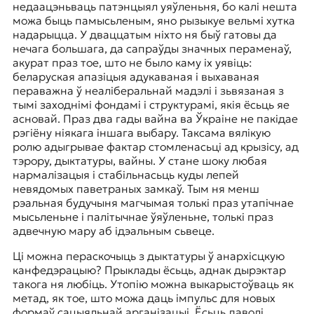
недаацэньваць патэнцыял уяўленьня, бо калі нешта
можа быць памысьленым, яно рызыкуе вельмі хутка
надарыцца. У дваццатым ніхто ня быў гатовы да
нечага большага, да сапраўды значных пераменаў,
акурат праз тое, што не было каму іх уявіць:
беларуская апазіцыя адукаваная і выхаваная
пераважна ў неаліберальнай мадэлі і зьвязаная з
тымі заходнімі фондамі і структурамі, якія ёсьць яе
асновай. Праз два гады вайна ва Ўкраіне не пакідае
рэгіёну ніякага іншага выбару. Таксама вялікую
ролю адыгрывае фактар стомленасьці ад крызісу, ад
тэрору, дыктатуры, вайны. У стане шоку любая
нармалізацыя і стабільнасьць куды лепей
невядомых паветраных замкаў. Тым ня менш
рэальная будучыня магчымая толькі праз утапічнае
мысьленьне і палітычнае ўяўленьне, толькі праз
адвечную мару аб ідэальным сьвеце.
Ці можна пераскочыць з дыктатуры ў анархісцкую
канфедэрацыю? Прыклады ёсьць, аднак дырэктар
такога ня любіць. Утопію можна выкарыстоўваць як
метад, як тое, што можа даць імпульс для новых
формаў сацыяльнай арганізацыі. Ёсьць даволі