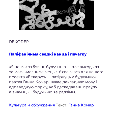
DEKODER
Паліфанічныя сведкі канца і пачатку
«Я не магла ўявіць будучыню — але выходзіла
за магчымасць яе мець.» У сваім эсэ для нашага
праекта «Беларусь — зазірнуць у будучыню»
паэтка Ганна Комар шукае дакладную мову і
адпаведную форму, каб даследаваць праўду —
а значыць, і будучыню яе радзімы.
Культура и обсуждения
Текст:
Ганна Комар