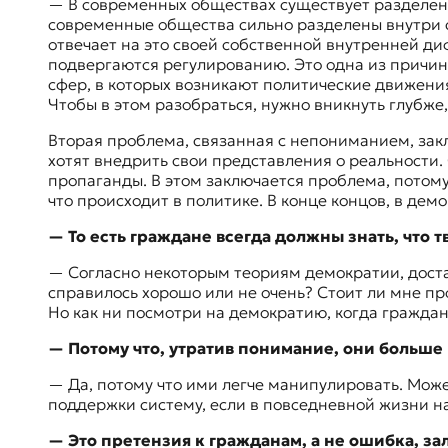
— В современных обществах существует разделени
современные общества сильно разделены внутри с
отвечает на это своей собственной внутренней д
подвергаются регулированию. Это одна из причин
сфер, в которых возникают политические движени
Чтобы в этом разобраться, нужно вникнуть глубже,
Вторая проблема, связанная с непониманием, закл
хотят внедрить свои представления о реальности.
пропаганды. В этом заключается проблема, потому
что происходит в политике. В конце концов, в де
— То есть граждане всегда должны знать, что 
— Согласно некоторым теориям демократии, достато
справилось хорошо или не очень? Стоит ли мне п
Но как ни посмотри на демократию, когда гражда
— Потому что, утратив понимание, они больш
— Да, потому что ими легче манипулировать. Може
поддержки систему, если в повседневной жизни 
— Это претензия к гражданам, а не ошибка, з