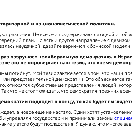
вторитарной и националистической политики.
уют различия. Не все они придерживаются одной и той 
передний план. Но есть и другое направление с девизо
залась неудачной, давайте вернемся к боннской модели
 раз разрушает
нелиберальную демократию
, в Изр
азве это не опровергает ваш тезис, что время демо
имы погибнут. Мой тезис заключается в том, что наши п
 или представительной демократии. Это объясняется так
о, относятся субъективные представления людей, которы
 Так что не стоит ожидать, что демократия прежних вре
демократии подходит к концу, то как будет выгляде
беждает, а новое еще не настало. Одни хотят установлен
тобы управляли государством и принимали законы
специа
акие у этого будут последствия. Я думаю, что многое за