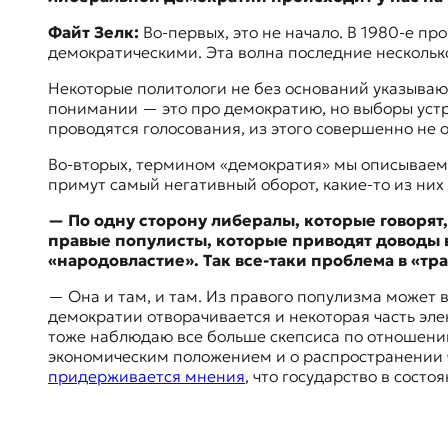
я
ж
Файт Зелк:
Во-первых, это не начало. В 1980-е п
у
демократическими. Эта волна последние несколько
р
н
Некоторые политологи не без оснований указываю
а
понимании — это про демократию, но выборы устр
л
проводятся голосования, из этого совершенно не 
и
Во-вторых, термином «демократия» мы описывае
с
примут самый негативный оборот, какие-то из них 
т
и
— По одну сторону либералы, которые говорят
к
правые популисты, которые приводят доводы в 
а
«народовластие». Так все-таки проблема в «тр
в
п
— Она и там, и там. Из правого популизма может 
е
демократии отворачивается и некоторая часть эле
р
тоже наблюдаю все больше скепсиса по отношению
е
экономическим положением и о распространении 
в
придерживается мнения
, что государство в сост
о
д
е
и