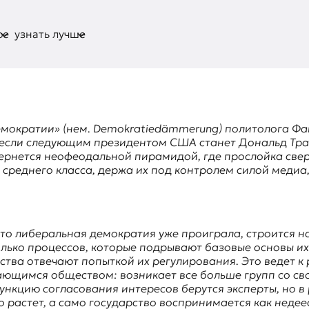
ое
узнать лучше
емократии» (нем.
Demokratiedämmerung
) политолога
Фа
 если следующим президентом США станет Дональд Трам
ернется неофеодальной пирамидой, где прослойка сверх
 среднего класса, держа их под контролем силой медиа
.
что либеральная демократия уже проиграла, строится на
лько процессов, которые подрывают базовые основы и
рства отвечают попыткой их регулирования. Это ведет 
вающимся обществом: возникает все больше групп со с
функцию согласования интересов берутся эксперты, но в
 растет, а само государство воспринимается как неде