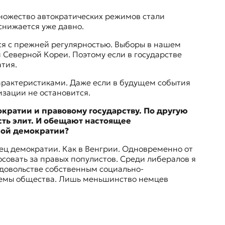
множество автократических режимов стали
 снижается уже давно.
тся с прежней регулярностью. Выборы в нашем
Северной Кореи. Поэтому если в государстве
атия.
рактеристиками. Даже если в будущем события
тизации не остановится.
кратии и правовому государству. По другую
сть элит. И обещают настоящее
ьной демократии?
нец демократии. Как
в Венгрии
. Одновременно от
осовать за правых популистов. Среди либералов я
едовольстве собственным социально-
блемы общества. Лишь меньшинство немцев