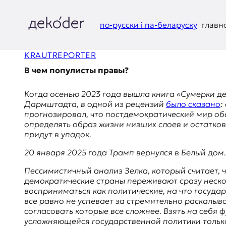
Перейти
к
содержимому
по-русски і па-беларуску
главн
д
KRAUTREPORTER
e
В чем популисты правы?
k
Когда осенью 2023 года вышла книга «Сумерки д
o
Дармштадта, в одной из рецензий
было сказано
:
прогнозировал, что постдемократический мир об
d
определять образ жизни низших слоев и остатков
придут в упадок.
e
20 января 2025 года Трамп вернулся в Белый дом
r
Пессимистичный анализ Зелка, который считает, 
демократические страны переживают сразу неско
|
восприниматься как политические, на что госуда
все равно не успевает за стремительно раскалы
D
согласовать которые все сложнее. Взять на себя 
усложняющейся государственной политики только