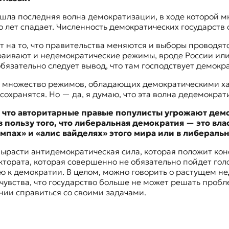
рошла последняя волна демократизации, в ходе которой 
 лет спадает. Численность демократических государств
т на то, что правительства меняются и выборы проводя
аивают и недемократические режимы, вроде России или 
обязательно следует вывод, что там господствует демокр
м множество режимов, обладающих демократическими ха
сохранятся. Но — да, я думаю, что эта волна дедемокра
, что авторитарные правые популисты угрожают демо
пользу того, что либеральная демократия — это вла
ампах» и «алис вайделях» этого мира или в либерал
вырасти антидемократическая сила, которая положит ко
ктората, которая совершенно не обязательно пойдет гол
 к демократии. В целом, можно говорить о растущем н
чувства, что государство больше не может решать про
оянии справиться со своими задачами.