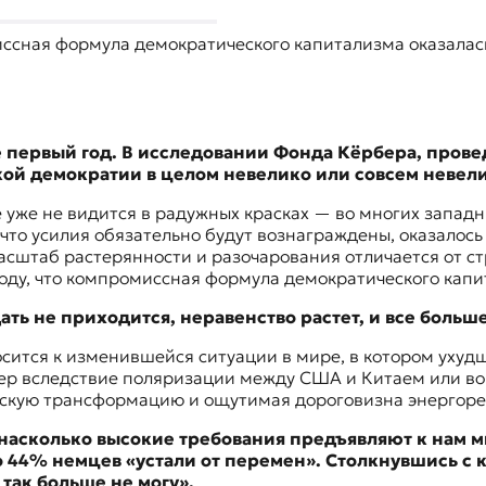
ссная формула демократического капитализма оказалас
 первый год. В исследовании
Фонда Кёрбера
, пров
кой демократии в целом невелико или совсем невел
ее уже не видится в радужных красках — во многих запа
 что усилия обязательно будут вознаграждены, оказалос
Масштаб растерянности и разочарования отличается от ст
воду, что компромиссная формула демократического кап
ь не приходится, неравенство растет, и все больше
тносится к изменившейся ситуации в мире, в котором уху
ер вследствие поляризации между США и Китаем или вой
ескую трансформацию и ощутимая дороговизна энергоре
 насколько высокие требования предъявляют к нам
о 44% немцев «устали от перемен». Столкнувшись с
 так больше не могу».