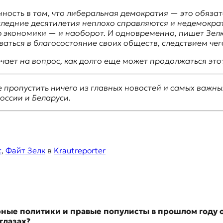
нность в том, что либеральная демократия — это обяза
последние десятилетия неплохо справляются и недемокра
ю экономики — и наоборот. И одновременно, пишет Зелк,
ваться в благосостояние своих обществ, следствием чег
чает на вопрос, как долго еще может продолжаться эт
не пропустить ничего из главных новостей и самых важны
оссии и Беларуси.
с
,
Файт Зелк
в
Krautreporter
глазах?