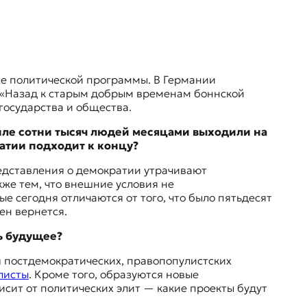
же политической программы. В Германии
м «Назад к старым добрым временам
боннской
 государства и общества.
аиле сотни тысяч людей месяцами выходили на
кратии подходит к концу?
редставления о демократии утрачивают
же тем, что внешние условия не
е сегодня отличаются от того, что было пятьдесят
мен вернется.
ть будущее?
ия постдемократических, правопопулистских
листы
. Кроме того, образуются новые
висит от политических элит — какие проекты будут