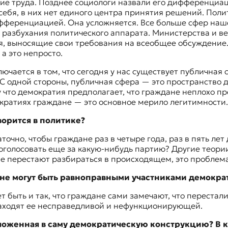
е труда. Позднее социологи назвали его дифференциац
ебя, в них нет единого центра принятия решений. Полит
ифференциацией. Она усложняется. Все больше сфер на
 разбухания политического аппарата. Министерства и ве
я, выносящие свои требования на всеобщее обсуждение.
 а это непросто.
ючается в том, что сегодня у нас существует
публичная 
 С одной стороны, публичная сфера — это пространство д
 что демократия предполагает, что граждане неплохо п
мократиях граждане — это основное мерило легитимности
творится в политике?
чно, чтобы граждане раз в четыре года, раз в пять лет 
роголосовать еще за какую-нибудь партию? Другие теор
не перестают разбираться в происходящем, это проблем
е не могут быть равноправными участниками демокр
т быть и так, что граждане сами замечают, что перестал
находят ее несправедливой и нефункционирующей.
аложенная в саму демократическую конструкцию? В к